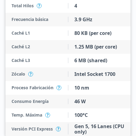
4
Total Hilos
?
3.9 GHz
Frecuencia básica
80 KB (per core)
Caché L1
1.25 MB (per core)
Caché L2
6 MB (shared)
Caché L3
Intel Socket 1700
Zócalo
?
10 nm
Proceso Fabricación
?
46 W
Consumo Energía
100°C
Temp. Máxima
?
Gen 5, 16 Lanes (CPU
Versión PCI Express
?
only)