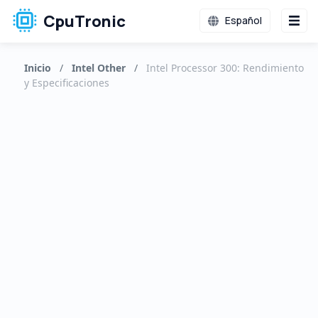
CpuTronic
Español
Inicio
/
Intel Other
/
Intel Processor 300: Rendimiento
y Especificaciones