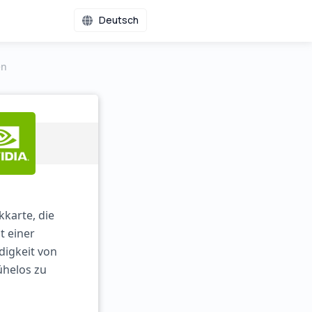
Deutsch
en
kkarte, die
t einer
digkeit von
ühelos zu