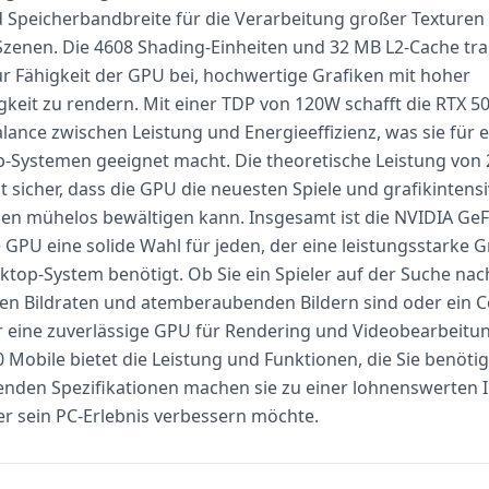
 Speicherbandbreite für die Verarbeitung großer Texturen
zenen. Die 4608 Shading-Einheiten und 32 MB L2-Cache tr
ur Fähigkeit der GPU bei, hochwertige Grafiken mit hoher
keit zu rendern. Mit einer TDP von 120W schafft die RTX 5
lance zwischen Leistung und Energieeffizienz, was sie für e
-Systemen geeignet macht. Die theoretische Leistung von 
t sicher, dass die GPU die neuesten Spiele und grafikintens
n mühelos bewältigen kann. Insgesamt ist die NVIDIA GeF
 GPU eine solide Wahl für jeden, der eine leistungsstarke G
sktop-System benötigt. Ob Sie ein Spieler auf der Suche nac
en Bildraten und atemberaubenden Bildern sind oder ein C
der eine zuverlässige GPU für Rendering und Videobearbeitu
 Mobile bietet die Leistung und Funktionen, die Sie benötig
nden Spezifikationen machen sie zu einer lohnenswerten I
der sein PC-Erlebnis verbessern möchte.