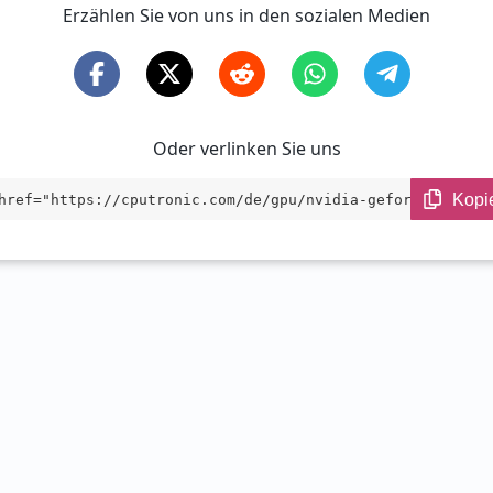
Erzählen Sie von uns in den sozialen Medien
Oder verlinken Sie uns
Kopi
href="https://cputronic.com/de/gpu/nvidia-geforce-rtx-50
ile" target="_blank">NVIDIA GeForce RTX 5060 Mobile</a>