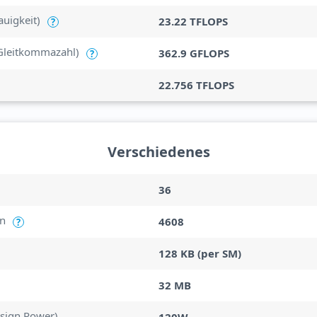
uigkeit)
23.22 TFLOPS
?
Gleitkommazahl)
362.9 GFLOPS
?
22.756 TFLOPS
Verschiedenes
36
en
4608
?
128 KB (per SM)
32 MB
sign Power)
120W