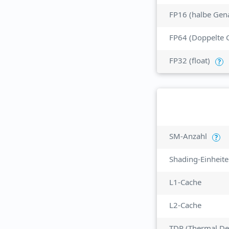
FP16 (halbe Gena
FP64 (Doppelte 
FP32 (float)
?
SM-Anzahl
?
Shading-Einheit
L1-Cache
L2-Cache
TDP (Thermal De