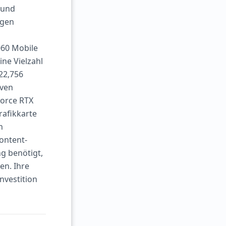
 und
agen
060 Mobile
ine Vielzahl
22,756
iven
orce RTX
rafikkarte
h
ontent-
ng benötigt,
en. Ihre
nvestition