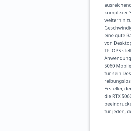
ausreichend
komplexer S
weiterhin z
Geschwindig
eine gute Ba
von Desktop
TFLOPS stell
Anwendunge
5060 Mobile
für sein De
reibungslos
Ersteller, 
die RTX 5060
beeindrucke
für jeden, 