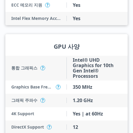
Yes
ECC 메모리 지원
?
Yes
Intel Flex Memory Access
GPU 사양
Intel® UHD
Graphics for 10th
통합 그래픽스
?
Gen Intel®
Processors
350 MHz
Graphics Base Frequency
?
1.20 GHz
그래픽 주파수
?
Yes | at 60Hz
4K Support
12
DirectX Support
?