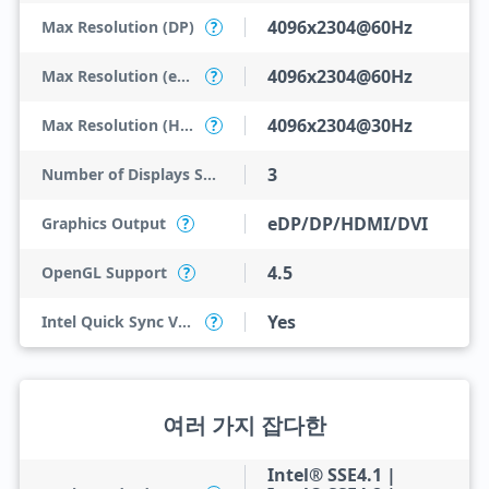
4096x2304@60Hz
Max Resolution (DP)
?
4096x2304@60Hz
Max Resolution (eDP - Integrated Flat Panel)
?
4096x2304@30Hz
Max Resolution (HDMI)
?
3
Number of Displays Supported
eDP/DP/HDMI/DVI
Graphics Output
?
4.5
OpenGL Support
?
Yes
Intel Quick Sync Video
?
여러 가지 잡다한
Intel® SSE4.1 |