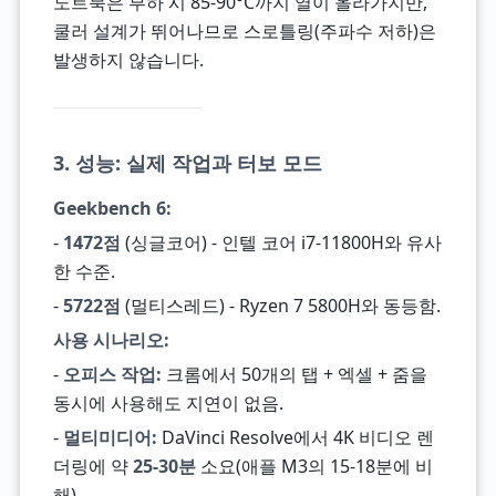
노트북은 부하 시 85-90°C까지 열이 올라가지만,
쿨러 설계가 뛰어나므로 스로틀링(주파수 저하)은
발생하지 않습니다.
3. 성능: 실제 작업과 터보 모드
Geekbench 6:
-
1472점
(싱글코어) - 인텔 코어 i7-11800H와 유사
한 수준.
-
5722점
(멀티스레드) - Ryzen 7 5800H와 동등함.
사용 시나리오:
-
오피스 작업:
크롬에서 50개의 탭 + 엑셀 + 줌을
동시에 사용해도 지연이 없음.
-
멀티미디어:
DaVinci Resolve에서 4K 비디오 렌
더링에 약
25-30분
소요(애플 M3의 15-18분에 비
해).