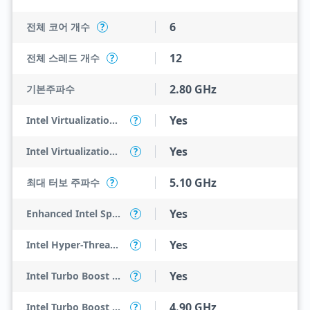
6
전체 코어 개수
?
12
전체 스레드 개수
?
2.80 GHz
기본주파수
Yes
Intel Virtualization Technology (VT-x)
?
Yes
Intel Virtualization Technology for Directed I/O (VT-d)
?
5.10 GHz
최대 터보 주파수
?
Yes
Enhanced Intel SpeedStep Technology
?
Yes
Intel Hyper-Threading Technology
?
Yes
Intel Turbo Boost Max Technology 3.0
?
4.90 GHz
Intel Turbo Boost Max Technology 3.0 Frequency
?