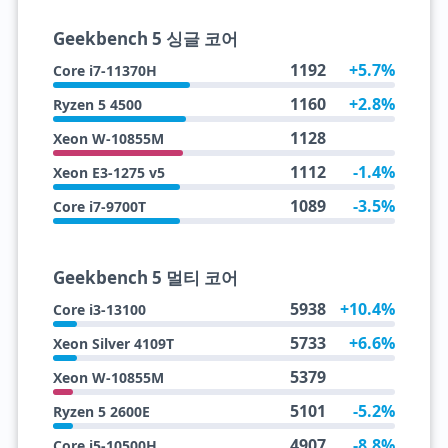
Geekbench 5 싱글 코어
1192
+5.7%
Core i7-11370H
1160
+2.8%
Ryzen 5 4500
1128
Xeon W-10855M
1112
-1.4%
Xeon E3-1275 v5
1089
-3.5%
Core i7-9700T
Geekbench 5 멀티 코어
5938
+10.4%
Core i3-13100
5733
+6.6%
Xeon Silver 4109T
5379
Xeon W-10855M
5101
-5.2%
Ryzen 5 2600E
4907
-8.8%
Core i5-10500H