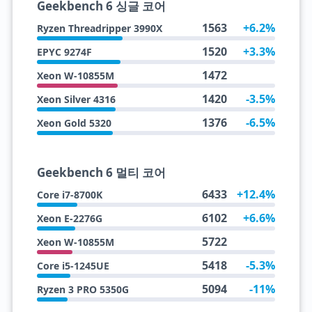
Geekbench 6 싱글 코어
1563
+6.2%
Ryzen Threadripper 3990X
1520
+3.3%
EPYC 9274F
1472
Xeon W-10855M
1420
-3.5%
Xeon Silver 4316
1376
-6.5%
Xeon Gold 5320
Geekbench 6 멀티 코어
6433
+12.4%
Core i7-8700K
6102
+6.6%
Xeon E-2276G
5722
Xeon W-10855M
5418
-5.3%
Core i5-1245UE
5094
-11%
Ryzen 3 PRO 5350G