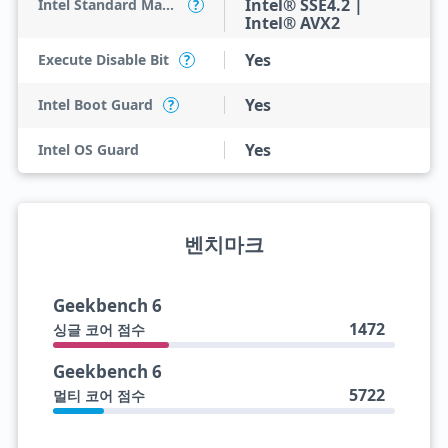
Intel® SSE4.2 |
Intel Standard Manageability (ISM)
?
Intel® AVX2
Yes
Execute Disable Bit
?
Yes
Intel Boot Guard
?
Yes
Intel OS Guard
벤치마크
Geekbench 6
1472
싱글 코어 점수
Geekbench 6
5722
멀티 코어 점수