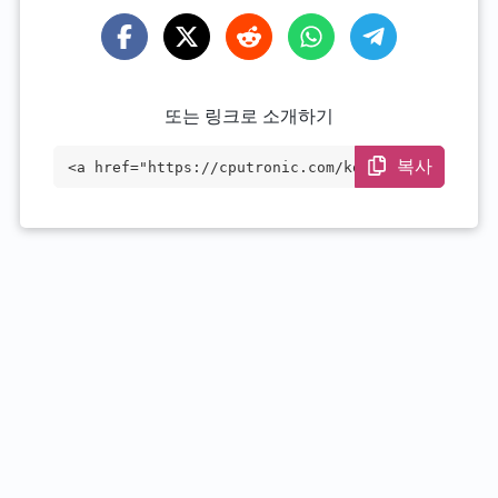
또는 링크로 소개하기
복사
<a href="https://cputronic.com/ko/cpu/am
d-ryzen-3-pro-5350g" target="_blank">AMD
Ryzen 3 PRO 5350G</a>