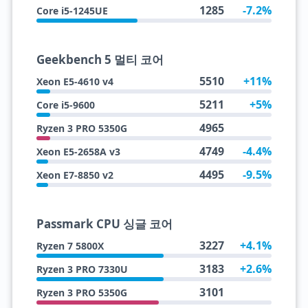
1285
-7.2%
Core i5-1245UE
Geekbench 5 멀티 코어
5510
+11%
Xeon E5-4610 v4
5211
+5%
Core i5-9600
4965
Ryzen 3 PRO 5350G
4749
-4.4%
Xeon E5-2658A v3
4495
-9.5%
Xeon E7-8850 v2
Passmark CPU 싱글 코어
3227
+4.1%
Ryzen 7 5800X
3183
+2.6%
Ryzen 3 PRO 7330U
3101
Ryzen 3 PRO 5350G