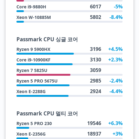
6017
-5%
Core i9-9880H
5802
-8.4%
Xeon W-10885M
Passmark CPU 싱글 코어
3196
+4.5%
Ryzen 9 5900HX
3130
+2.3%
Core i9-10900KF
3059
Ryzen 7 5825U
2985
-2.4%
Ryzen 5 PRO 5675U
2924
-4.4%
Xeon E-2288G
Passmark CPU 멀티 코어
19546
+6.3%
Ryzen 5 PRO 230
18937
+3%
Xeon E-2356G