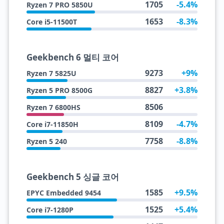
1705
-5.4%
Ryzen 7 PRO 5850U
1653
-8.3%
Core i5-11500T
Geekbench 6 멀티 코어
9273
+9%
Ryzen 7 5825U
8827
+3.8%
Ryzen 5 PRO 8500G
8506
Ryzen 7 6800HS
8109
-4.7%
Core i7-11850H
7758
-8.8%
Ryzen 5 240
Geekbench 5 싱글 코어
1585
+9.5%
EPYC Embedded 9454
1525
+5.4%
Core i7-1280P