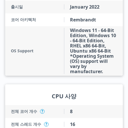
January 2022
출시일
Rembrandt
코어 아키텍처
Windows 11 - 64-Bit
Edition, Windows 10
- 64-Bit Edition,
RHEL x86 64-Bit,
Ubuntu x86 64-Bit
OS Support
*Operating System
(OS) support will
vary by
manufacturer.
CPU 사양
8
전체 코어 개수
?
16
전체 스레드 개수
?