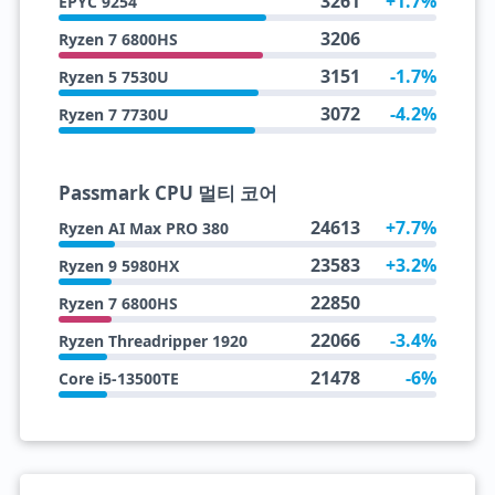
3261
+1.7%
EPYC 9254
3206
Ryzen 7 6800HS
3151
-1.7%
Ryzen 5 7530U
3072
-4.2%
Ryzen 7 7730U
Passmark CPU 멀티 코어
24613
+7.7%
Ryzen AI Max PRO 380
23583
+3.2%
Ryzen 9 5980HX
22850
Ryzen 7 6800HS
22066
-3.4%
Ryzen Threadripper 1920
21478
-6%
Core i5-13500TE