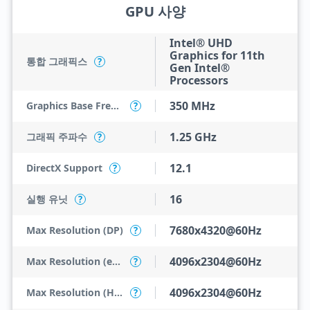
GPU 사양
Intel® UHD
Graphics for 11th
통합 그래픽스
?
Gen Intel®
Processors
350 MHz
Graphics Base Frequency
?
1.25 GHz
그래픽 주파수
?
12.1
DirectX Support
?
16
실행 유닛
?
7680x4320@60Hz
Max Resolution (DP)
?
4096x2304@60Hz
Max Resolution (eDP - Integrated Flat Panel)
?
4096x2304@60Hz
Max Resolution (HDMI)
?