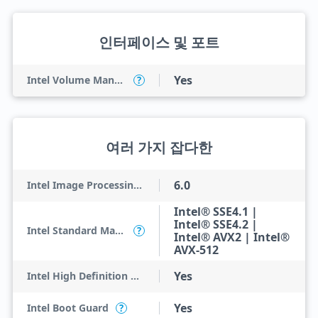
인터페이스 및 포트
Yes
Intel Volume Management Device (VMD)
?
여러 가지 잡다한
6.0
Intel Image Processing Unit
Intel® SSE4.1 |
Intel® SSE4.2 |
Intel Standard Manageability (ISM)
?
Intel® AVX2 | Intel®
AVX-512
Yes
Intel High Definition Audio
Yes
Intel Boot Guard
?