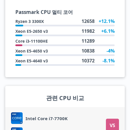
Passmark CPU 멀티 코어
12658
+12.1%
Ryzen 3 3300X
11982
+6.1%
Xeon E5-2650 v3
11289
Core i3-11100HE
10838
-4%
Xeon E5-4650 v3
10372
-8.1%
Xeon E5-4640 v3
관련 CPU 비교
Intel Core i7-7700K
VS