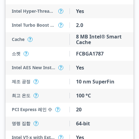
Yes
Intel Hyper-Threading Technology
?
2.0
Intel Turbo Boost Technology
?
8 MB Intel® Smart
Cache
?
Cache
FCBGA1787
소켓
?
Yes
Intel AES New Instructions
?
10 nm SuperFin
제조 공정
?
100 °C
최고 온도
?
20
PCI Express 레인 수
?
64-bit
명령 집합
?
Yes
Intel VT-x with Extended Page Tables (EPT)
?