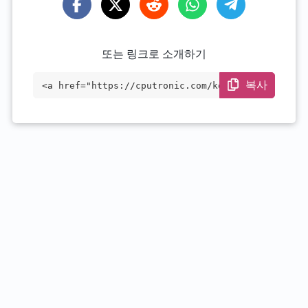
또는 링크로 소개하기
복사
<a href="https://cputronic.com/ko/cpu/in
tel-core-i3-11100he" target="_blank">Int
el Core i3-11100HE</a>