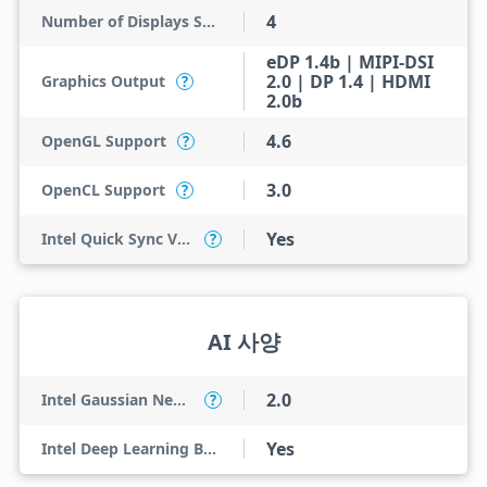
4
Number of Displays Supported
eDP 1.4b | MIPI-DSI
2.0 | DP 1.4 | HDMI
Graphics Output
?
2.0b
4.6
OpenGL Support
?
3.0
OpenCL Support
?
Yes
Intel Quick Sync Video
?
AI 사양
2.0
Intel Gaussian Neural Accelerator
?
Yes
Intel Deep Learning Boost (Intel DL Boost)