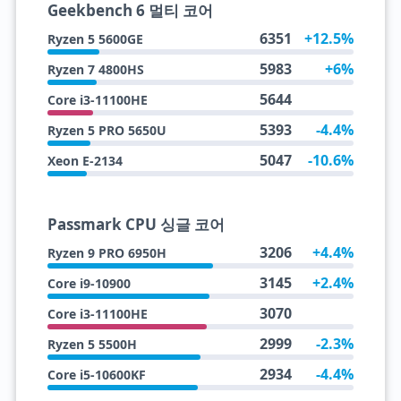
Geekbench 6 멀티 코어
6351
+12.5%
Ryzen 5 5600GE
5983
+6%
Ryzen 7 4800HS
5644
Core i3-11100HE
5393
-4.4%
Ryzen 5 PRO 5650U
5047
-10.6%
Xeon E-2134
Passmark CPU 싱글 코어
3206
+4.4%
Ryzen 9 PRO 6950H
3145
+2.4%
Core i9-10900
3070
Core i3-11100HE
2999
-2.3%
Ryzen 5 5500H
2934
-4.4%
Core i5-10600KF