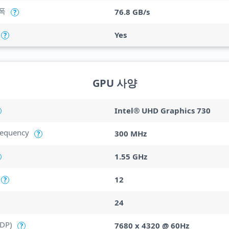
폭
76.8 GB/s
?
Yes
?
GPU 사양
Intel® UHD Graphics 730
requency
300 MHz
?
1.55 GHz
12
?
24
(DP)
7680 x 4320 @ 60Hz
?