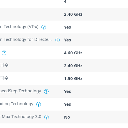
4
2.40 GHz
ion Technology (VT-x)
Yes
?
Intel Virtualization Technology for Directed I/O (VT-d)
Yes
?
4.60 GHz
?
주파수
2.40 GHz
주파수
1.50 GHz
SpeedStep Technology
Yes
?
ading Technology
Yes
?
t Max Technology 3.0
No
?