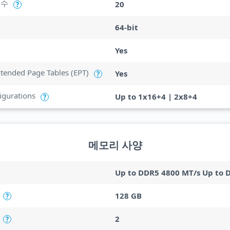
 수
20
?
64-bit
Yes
Extended Page Tables (EPT)
Yes
?
igurations
Up to 1x16+4 | 2x8+4
?
메모리 사양
Up to DDR5 4800 MT/s Up to 
128 GB
?
2
?