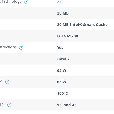
t Technology
2.0
?
20 MB
20 MB Intel® Smart Cache
FCLGA1700
structions
Yes
?
Intel 7
65 W
력
65 W
?
100°C
버전
5.0 and 4.0
?