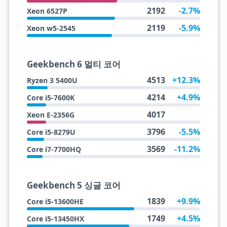
2192
-2.7%
Xeon 6527P
2119
-5.9%
Xeon w5-2545
Geekbench 6 멀티 코어
4513
+12.3%
Ryzen 3 5400U
4214
+4.9%
Core i5-7600K
4017
Xeon E-2356G
3796
-5.5%
Core i5-8279U
3569
-11.2%
Core i7-7700HQ
Geekbench 5 싱글 코어
1839
+9.9%
Core i5-13600HE
1749
+4.5%
Core i5-13450HX