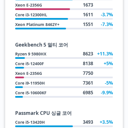
1673
Xeon E-2356G
1611
-3.7%
Core i3-12300HL
1551
-7.3%
Xeon Platinum 8462Y+
Geekbench 5 멀티 코어
8623
+11.3%
Ryzen 9 5980HX
8138
+5%
Core i5-12400F
7750
Xeon E-2356G
7361
-5%
Core i9-11950H
6985
-9.9%
Core i5-10600KF
Passmark CPU 싱글 코어
3493
+3.5%
Core i5-13420H