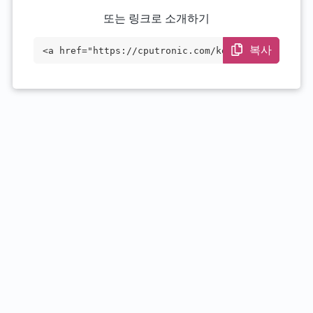
또는 링크로 소개하기
복사
<a href="https://cputronic.com/ko/cpu/in
tel-xeon-e-2356g" target="_blank">Intel
Xeon E-2356G</a>