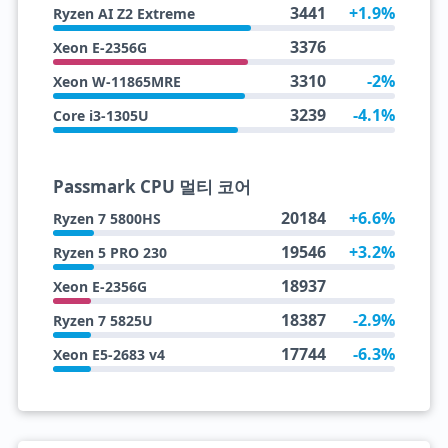
3441
+1.9%
Ryzen AI Z2 Extreme
3376
Xeon E-2356G
3310
-2%
Xeon W-11865MRE
3239
-4.1%
Core i3-1305U
Passmark CPU 멀티 코어
20184
+6.6%
Ryzen 7 5800HS
19546
+3.2%
Ryzen 5 PRO 230
18937
Xeon E-2356G
18387
-2.9%
Ryzen 7 5825U
17744
-6.3%
Xeon E5-2683 v4