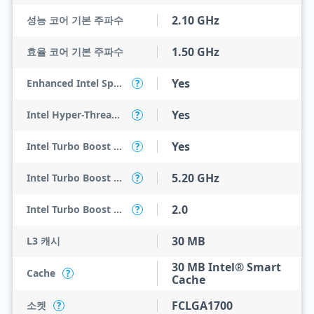
2.10 GHz
성능 코어 기본 주파수
1.50 GHz
효율 코어 기본 주파수
Yes
Enhanced Intel SpeedStep Technology
?
Yes
Intel Hyper-Threading Technology
?
Yes
Intel Turbo Boost Max Technology 3.0
?
5.20 GHz
Intel Turbo Boost Max Technology 3.0 Frequency
?
2.0
Intel Turbo Boost Technology
?
30 MB
L3 캐시
30 MB Intel® Smart
Cache
?
Cache
FCLGA1700
소켓
?