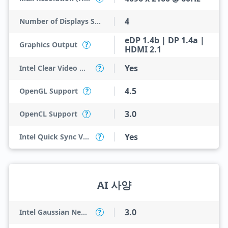
4
Number of Displays Supported
eDP 1.4b | DP 1.4a |
Graphics Output
?
HDMI 2.1
Yes
Intel Clear Video HD Technology
?
4.5
OpenGL Support
?
3.0
OpenCL Support
?
Yes
Intel Quick Sync Video
?
AI 사양
3.0
Intel Gaussian Neural Accelerator
?