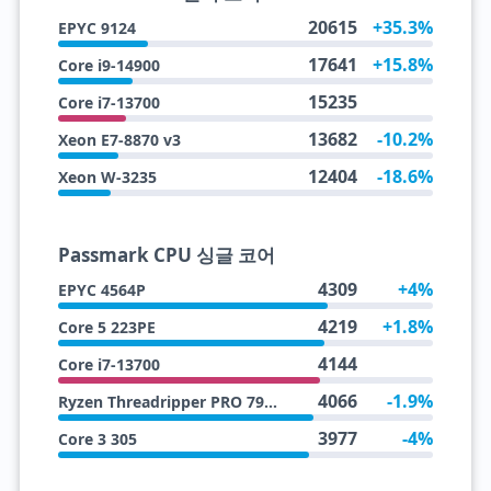
20615
+35.3%
EPYC 9124
17641
+15.8%
Core i9-14900
15235
Core i7-13700
13682
-10.2%
Xeon E7-8870 v3
12404
-18.6%
Xeon W-3235
Passmark CPU 싱글 코어
4309
+4%
EPYC 4564P
4219
+1.8%
Core 5 223PE
4144
Core i7-13700
4066
-1.9%
Ryzen Threadripper PRO 7975WX
3977
-4%
Core 3 305