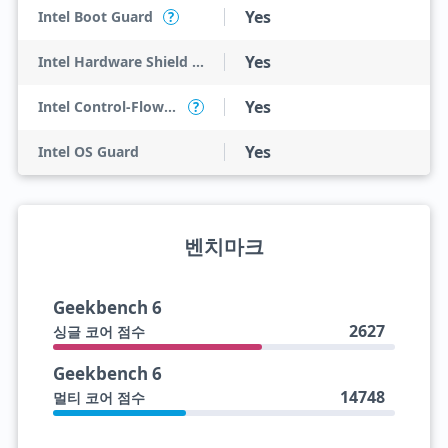
Yes
Intel Boot Guard
?
Yes
Intel Hardware Shield Eligibility
Yes
Intel Control-Flow Enforcement Technology
?
Yes
Intel OS Guard
벤치마크
Geekbench 6
2627
싱글 코어 점수
Geekbench 6
14748
멀티 코어 점수