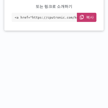
또는 링크로 소개하기
복사
<a href="https://cputronic.com/ko/cpu/in
tel-core-i7-13700" target="_blank">Intel
Core i7-13700</a>