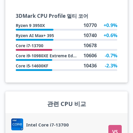
3DMark CPU Profile 멀티 코어
10770
+0.9%
Ryzen 9 3950X
10740
+0.6%
Ryzen AI Max+ 395
10678
Core i7-13700
10606
-0.7%
Core i9-10980XE Extreme Edition
10436
-2.3%
Core i5-14600KF
관련 CPU 비교
Intel Core i7-13700
VS