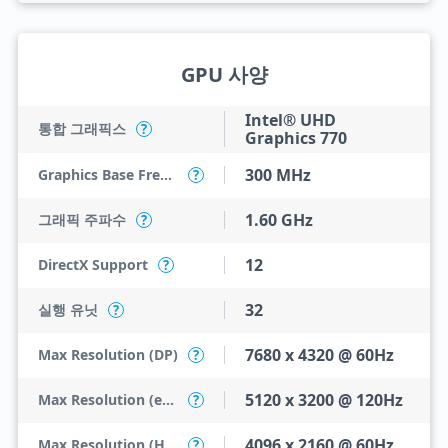
GPU 사양
Intel® UHD
통합 그래픽스
?
Graphics 770
300 MHz
Graphics Base Frequency
?
1.60 GHz
그래픽 주파수
?
12
DirectX Support
?
32
실행 유닛
?
7680 x 4320 @ 60Hz
Max Resolution (DP)
?
5120 x 3200 @ 120Hz
Max Resolution (eDP - Integrated Flat Panel)
?
4096 x 2160 @ 60Hz
Max Resolution (HDMI)
?