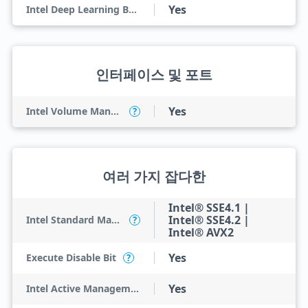
Yes
Intel Deep Learning Boost (Intel DL Boost)
인터페이스 및 포트
Yes
Intel Volume Management Device (VMD)
?
여러 가지 잡다한
Intel® SSE4.1 |
Intel® SSE4.2 |
Intel Standard Manageability (ISM)
?
Intel® AVX2
Yes
Execute Disable Bit
?
Yes
Intel Active Management Technology (AMT)