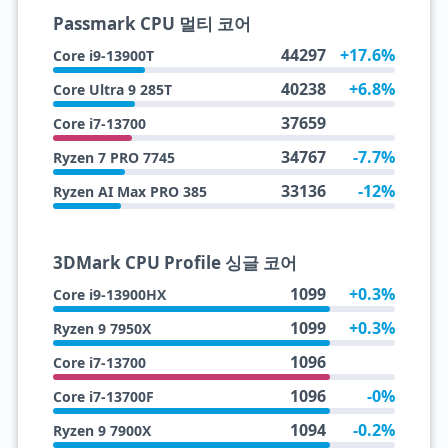
Passmark CPU 멀티 코어
44297
+17.6%
Core i9-13900T
40238
+6.8%
Core Ultra 9 285T
37659
Core i7-13700
34767
-7.7%
Ryzen 7 PRO 7745
33136
-12%
Ryzen AI Max PRO 385
3DMark CPU Profile 싱글 코어
1099
+0.3%
Core i9-13900HX
1099
+0.3%
Ryzen 9 7950X
1096
Core i7-13700
1096
-0%
Core i7-13700F
1094
-0.2%
Ryzen 9 7900X