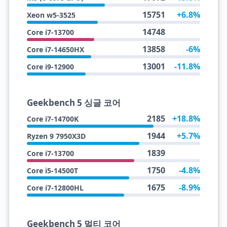
15751
+6.8%
Xeon w5-3525
14748
Core i7-13700
13858
-6%
Core i7-14650HX
13001
-11.8%
Core i9-12900
Geekbench 5 싱글 코어
2185
+18.8%
Core i7-14700K
1944
+5.7%
Ryzen 9 7950X3D
1839
Core i7-13700
1750
-4.8%
Core i5-14500T
1675
-8.9%
Core i7-12800HL
Geekbench 5 멀티 코어