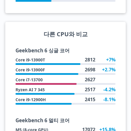
다른 CPU와 비교
Geekbench 6 싱글 코어
2812
+7%
Core i9-13900T
2698
+2.7%
Core i9-13900F
2627
Core i7-13700
2517
-4.2%
Ryzen AI 7 345
2415
-8.1%
Core i9-12900H
Geekbench 6 멀티 코어
17072
+15.8%
M5 (8-core GPU)