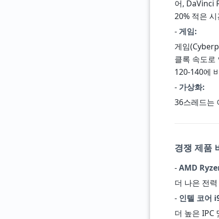
어, DaVinc
20% 적은 
-
게임:
게임(Cyberp
클록 속도로 인
120-140에 
-
가상화:
36스레드는 
경쟁 제품 
-
AMD Ryze
더 나은 전력 
-
인텔 코어 i9
더 높은 IPC