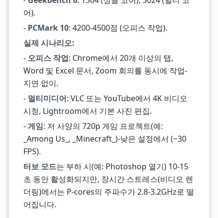
-
Geekbench 6
: 1304 (싱글 코어), 3024 (멀티 코
어).
-
PCMark 10
: 4200-4500점 (오피스 작업).
실제 시나리오:
-
오피스 작업
: Chrome에서 20개 이상의 탭,
Word 및 Excel 문서, Zoom 회의를 동시에 작업-
지연 없이.
-
멀티미디어
: VLC 또는 YouTube에서 4K 비디오
시청, Lightroom에서 기본 사진 편집.
-
게임
: 저 사양의 720p 게임 프로젝트(예:
_Among Us_, _Minecraft_)-낮은 설정에서 (~30
FPS).
터보 모드
는 부하 시(예: Photoshop 열기) 10-15
초 동안 활성화되지만, 장시간 스트레스(비디오 렌
더링)에서는 P-cores의 주파수가 2.8-3.2GHz로 떨
어집니다.