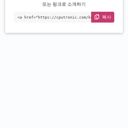
또는 링크로 소개하기
복사
<a href="https://cputronic.com/ko/cpu/in
tel-core-i3-1210u" target="_blank">Intel
Core i3-1210U</a>