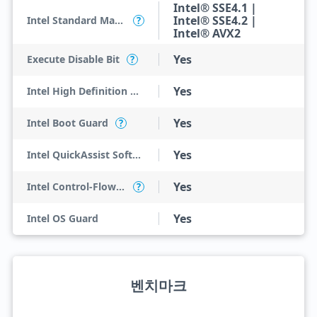
Intel® SSE4.1 |
Intel® SSE4.2 |
Intel Standard Manageability (ISM)
?
Intel® AVX2
Yes
Execute Disable Bit
?
Yes
Intel High Definition Audio
Yes
Intel Boot Guard
?
Yes
Intel QuickAssist Software Acceleration
Yes
Intel Control-Flow Enforcement Technology
?
Yes
Intel OS Guard
벤치마크