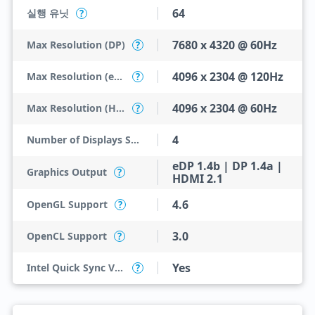
64
실행 유닛
?
7680 x 4320 @ 60Hz
Max Resolution (DP)
?
4096 x 2304 @ 120Hz
Max Resolution (eDP - Integrated Flat Panel)
?
4096 x 2304 @ 60Hz
Max Resolution (HDMI)
?
4
Number of Displays Supported
eDP 1.4b | DP 1.4a |
Graphics Output
?
HDMI 2.1
4.6
OpenGL Support
?
3.0
OpenCL Support
?
Yes
Intel Quick Sync Video
?