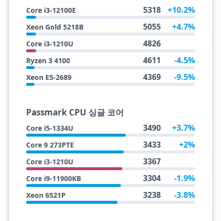
5318
+10.2%
Core i3-12100E
5055
+4.7%
Xeon Gold 5218B
4826
Core i3-1210U
4611
-4.5%
Ryzen 3 4100
4369
-9.5%
Xeon E5-2689
Passmark CPU 싱글 코어
3490
+3.7%
Core i5-1334U
3433
+2%
Core 9 273PTE
3367
Core i3-1210U
3304
-1.9%
Core i9-11900KB
3238
-3.8%
Xeon 6521P