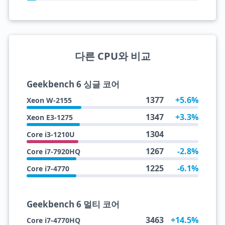
다른 CPU와 비교
Geekbench 6 싱글 코어
1377
+5.6%
Xeon W-2155
1347
+3.3%
Xeon E3-1275
1304
Core i3-1210U
1267
-2.8%
Core i7-7920HQ
1225
-6.1%
Core i7-4770
Geekbench 6 멀티 코어
3463
+14.5%
Core i7-4770HQ