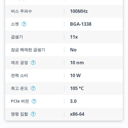
100MHz
버스 주파수
BGA-1338
소켓
?
11x
곱셈기
No
잠금 해제된 곱셈기
10 nm
제조 공정
?
10 W
전력 소비
105 °C
최고 온도
?
3.0
PCIe 버전
?
x86-64
명령 집합
?