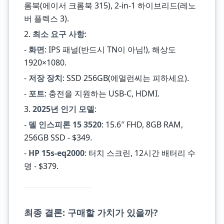
롬북(에이서 크롬북 315), 2-in-1 하이브리드(레노
버 플렉스 3).
2.
최소 요구 사항
:
-
화면
: IPS 패널(반드시 TN이 아님!), 해상도
1920×1080.
-
저장 장치
: SSD 256GB(에멀런씨는 피하세요).
-
포트
: 충전을 지원하는 USB-C, HDMI.
3.
2025년 인기 모델
:
-
델 인스피론 15 3520
: 15.6″ FHD, 8GB RAM,
256GB SSD - $349.
-
HP 15s-eq2000
: 터치 스크린, 12시간 배터리 수
명 - $379.
최종 결론: 구매할 가치가 있을까?