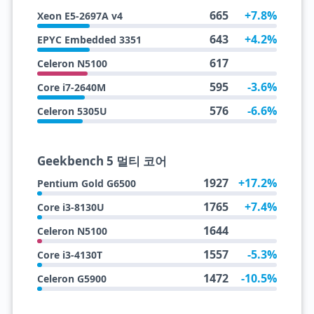
665
+7.8%
Xeon E5-2697A v4
643
+4.2%
EPYC Embedded 3351
617
Celeron N5100
595
-3.6%
Core i7-2640M
576
-6.6%
Celeron 5305U
Geekbench 5 멀티 코어
1927
+17.2%
Pentium Gold G6500
1765
+7.4%
Core i3-8130U
1644
Celeron N5100
1557
-5.3%
Core i3-4130T
1472
-10.5%
Celeron G5900