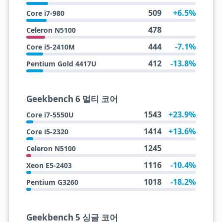
509
+6.5%
Core i7-980
478
Celeron N5100
444
-7.1%
Core i5-2410M
412
-13.8%
Pentium Gold 4417U
Geekbench 6 멀티 코어
1543
+23.9%
Core i7-5550U
1414
+13.6%
Core i5-2320
1245
Celeron N5100
1116
-10.4%
Xeon E5-2403
1018
-18.2%
Pentium G3260
Geekbench 5 싱글 코어