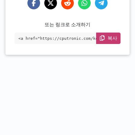
또는 링크로 소개하기
복사
<a href="https://cputronic.com/ko/cpu/in
tel-celeron-n5100" target="_blank">Intel
Celeron N5100</a>