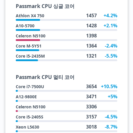
Passmark CPU 싱글 코어
1457
+4.2%
Athlon X4 750
1428
+2.1%
A10-5700
1398
Celeron N5100
1364
-2.4%
Core M-5Y51
1321
-5.5%
Core i5-2435M
Passmark CPU 멀티 코어
3654
+10.5%
Core i7-7500U
3471
+5%
A12-9800E
3306
Celeron N5100
3157
-4.5%
Core i5-2405S
3018
-8.7%
Xeon L5630