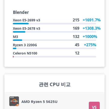
Blender
215
+1691.7%
Xeon E5-2699 v3
169
+1308.3%
Xeon E5-2678 v3
132
+1000%
M3
45
+275%
Ryzen 3 2200G
12
Celeron N5100
관련 CPU 비교
AMD Ryzen 5 5625U
VS