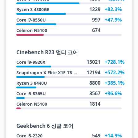
1229
+82.3%
Ryzen 3 4300GE
997
+47.9%
Core i7-8550U
674
Celeron N5100
Cinebench R23 멀티 코어
15021
+728.1%
Core i9-9920X
12194
+572.2%
Snapdragon X Elite X1E-78-100
8800
+385.1%
Ryzen 3 8440U
3567
+96.6%
Core i5-8365U
1814
Celeron N5100
Geekbench 6 싱글 코어
549
+14.9%
Core i5-2320