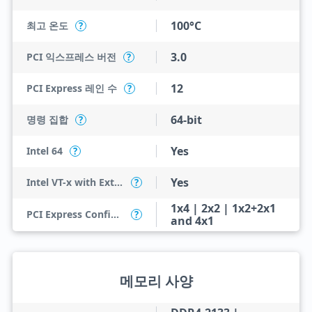
100°C
최고 온도
?
3.0
PCI 익스프레스 버전
?
12
PCI Express 레인 수
?
64-bit
명령 집합
?
Yes
Intel 64
?
Yes
Intel VT-x with Extended Page Tables (EPT)
?
1x4 | 2x2 | 1x2+2x1
PCI Express Configurations
?
and 4x1
메모리 사양