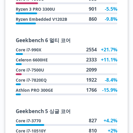
901
-5.5%
Ryzen 3 PRO 3300U
860
-9.8%
Ryzen Embedded V1202B
Geekbench 6 멀티 코어
2554
+21.7%
Core i7-990X
2333
+11.1%
Celeron 6600HE
2099
Core i7-7500U
1922
-8.4%
Core i7-7820EQ
1766
-15.9%
Athlon PRO 300GE
Geekbench 5 싱글 코어
827
+4.2%
Core i7-3770
810
+2%
Core i7-10510Y