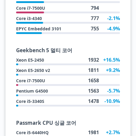
794
Core i7-7500U
777
-2.1%
Core i3-4340
755
-4.9%
EPYC Embedded 3101
Geekbench 5 멀티 코어
1932
+16.5%
Xeon E5-2450
1811
+9.2%
Xeon E5-2650 v2
1658
Core i7-7500U
1563
-5.7%
Pentium G4500
1478
-10.9%
Core i5-3340S
Passmark CPU 싱글 코어
1981
+2.7%
Core i5-6440HQ