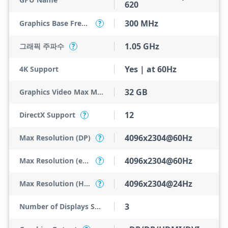
620
300 MHz
Graphics Base Frequency
?
1.05 GHz
그래픽 주파수
?
Yes | at 60Hz
4K Support
32 GB
Graphics Video Max Memory
12
DirectX Support
?
4096x2304@60Hz
Max Resolution (DP)
?
4096x2304@60Hz
Max Resolution (eDP - Integrated Flat Panel)
?
4096x2304@24Hz
Max Resolution (HDMI)
?
3
Number of Displays Supported