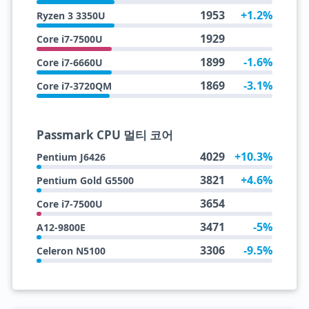
1953
+1.2%
Ryzen 3 3350U
1929
Core i7-7500U
1899
-1.6%
Core i7-6660U
1869
-3.1%
Core i7-3720QM
Passmark CPU 멀티 코어
4029
+10.3%
Pentium J6426
3821
+4.6%
Pentium Gold G5500
3654
Core i7-7500U
3471
-5%
A12-9800E
3306
-9.5%
Celeron N5100