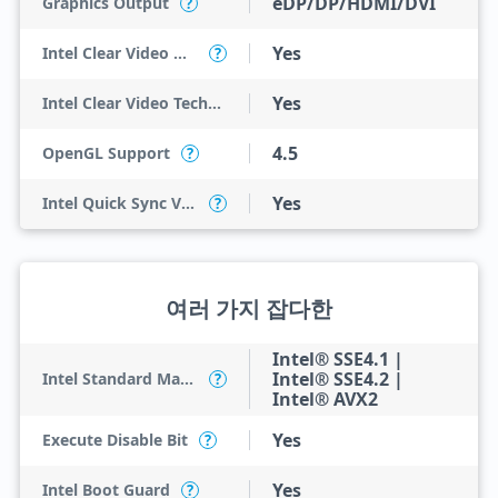
eDP/DP/HDMI/DVI
Graphics Output
?
Yes
Intel Clear Video HD Technology
?
Yes
Intel Clear Video Technology
4.5
OpenGL Support
?
Yes
Intel Quick Sync Video
?
여러 가지 잡다한
Intel® SSE4.1 |
Intel® SSE4.2 |
Intel Standard Manageability (ISM)
?
Intel® AVX2
Yes
Execute Disable Bit
?
Yes
Intel Boot Guard
?