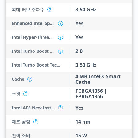
3.50 GHz
최대 터보 주파수
?
Yes
Enhanced Intel SpeedStep Technology
?
Yes
Intel Hyper-Threading Technology
?
2.0
Intel Turbo Boost Technology
?
3.50 GHz
Intel Turbo Boost Technology 2.0 Frequency
4 MB Intel® Smart
Cache
?
Cache
FCBGA1356 |
소켓
?
FPBGA1356
Yes
Intel AES New Instructions
?
14 nm
제조 공정
?
15 W
전력 소비