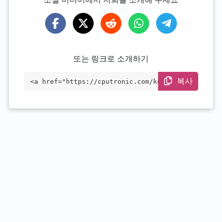
또는 링크로 소개하기
복사
<a href="https://cputronic.com/ko/cpu/in
tel-core-i7-7500u" target="_blank">Intel
Core i7-7500U</a>