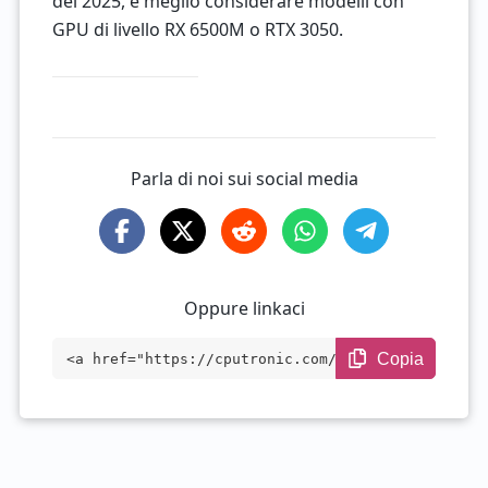
del 2025, è meglio considerare modelli con
GPU di livello RX 6500M o RTX 3050.
Parla di noi sui social media
Oppure linkaci
Copia
<a href="https://cputronic.com/it/gpu/am
d-radeon-540-mobile" target="_blank">AMD
Radeon 540 Mobile</a>