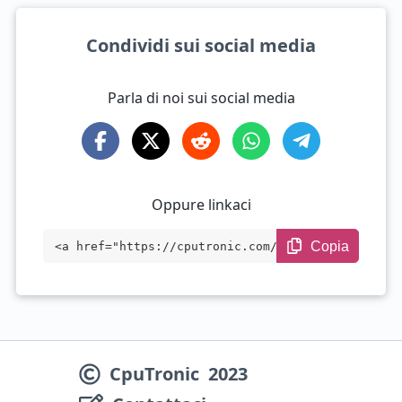
Condividi sui social media
Parla di noi sui social media
Oppure linkaci
Copia
<a href="https://cputronic.com/it/gpu/am
d-radeon-540-mobile" target="_blank">AMD
Radeon 540 Mobile</a>
CpuTronic
2023