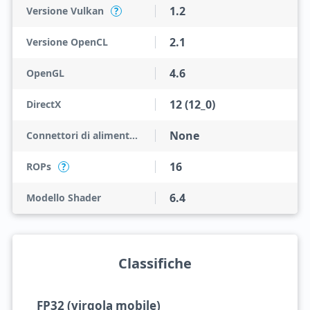
1.2
Versione Vulkan
?
2.1
Versione OpenCL
4.6
OpenGL
12 (12_0)
DirectX
None
Connettori di alimentazione
16
ROPs
?
6.4
Modello Shader
Classifiche
FP32 (virgola mobile)