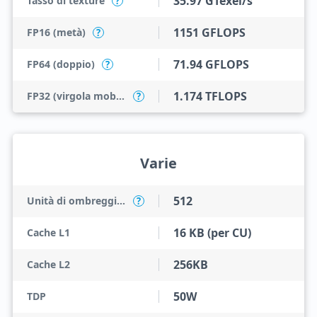
35.97 GTexel/s
Tasso di texture
?
1151 GFLOPS
FP16 (metà)
?
71.94 GFLOPS
FP64 (doppio)
?
1.174 TFLOPS
FP32 (virgola mobile)
?
Varie
512
Unità di ombreggiatura
?
16 KB (per CU)
Cache L1
256KB
Cache L2
50W
TDP