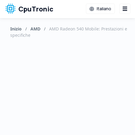
CpuTronic
Italiano
Inizio
/
AMD
/
AMD Radeon 540 Mobile: Prestazioni e
specifiche