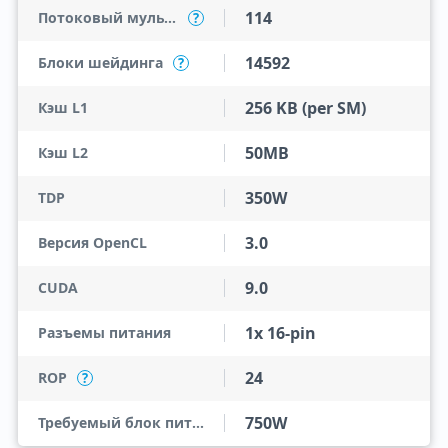
114
Потоковый мультипроцессор (SM)
?
14592
Блоки шейдинга
?
256 KB (per SM)
Кэш L1
50MB
Кэш L2
350W
TDP
3.0
Версия OpenCL
9.0
CUDA
1x 16-pin
Разъемы питания
24
ROP
?
750W
Требуемый блок питания