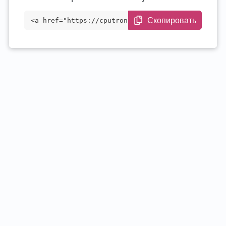
Скопировать
<a href="https://cputronic.com/ru/gpu/nv
idia-h100-pcie-80-gb" target="_blank">NV
IDIA H100 PCIe 80 GB</a>