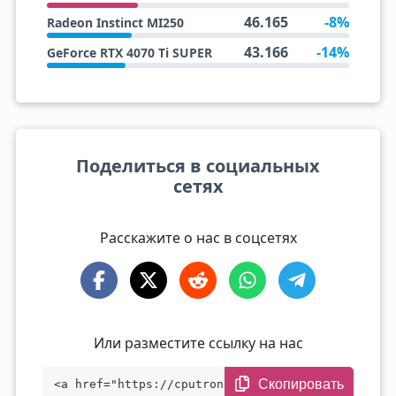
46.165
-8%
Radeon Instinct MI250
43.166
-14%
GeForce RTX 4070 Ti SUPER
Поделиться в социальных
сетях
Расскажите о нас в соцсетях
Или разместите ссылку на нас
Скопировать
<a href="https://cputronic.com/ru/gpu/nv