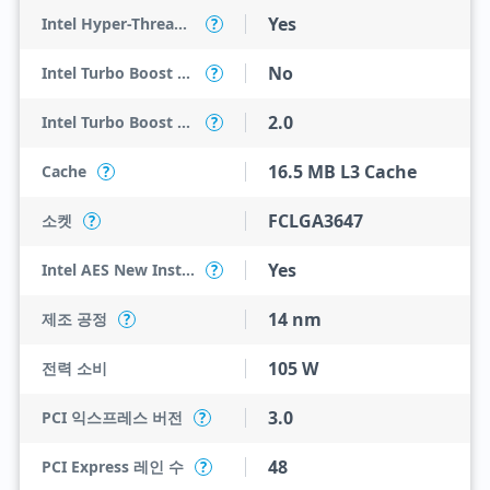
Yes
Intel Hyper-Threading Technology
?
No
Intel Turbo Boost Max Technology 3.0
?
2.0
Intel Turbo Boost Technology
?
16.5 MB L3 Cache
Cache
?
FCLGA3647
소켓
?
Yes
Intel AES New Instructions
?
14 nm
제조 공정
?
105 W
전력 소비
3.0
PCI 익스프레스 버전
?
48
PCI Express 레인 수
?