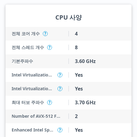
CPU 사양
4
전체 코어 개수
?
8
전체 스레드 개수
?
3.60 GHz
기본주파수
Yes
Intel Virtualization Technology (VT-x)
?
Yes
Intel Virtualization Technology for Directed I/O (VT-d)
?
3.70 GHz
최대 터보 주파수
?
2
Number of AVX-512 FMA Units
Yes
Enhanced Intel SpeedStep Technology
?