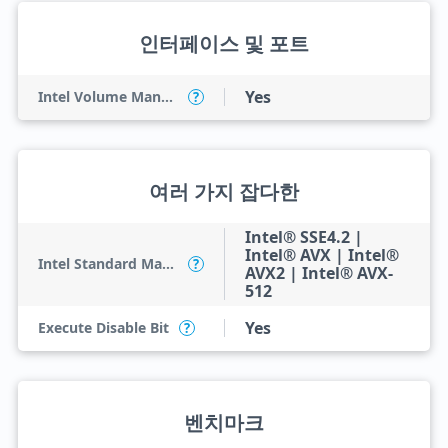
인터페이스 및 포트
Yes
Intel Volume Management Device (VMD)
?
여러 가지 잡다한
Intel® SSE4.2 |
Intel® AVX | Intel®
Intel Standard Manageability (ISM)
?
AVX2 | Intel® AVX-
512
Yes
Execute Disable Bit
?
벤치마크