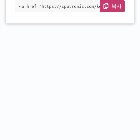
복사
<a href="https://cputronic.com/ko/cpu/in
tel-xeon-gold-5122" target="_blank">Inte
l Xeon Gold 5122</a>