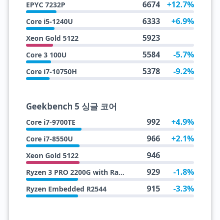
6674
+12.7%
EPYC 7232P
6333
+6.9%
Core i5-1240U
5923
Xeon Gold 5122
5584
-5.7%
Core 3 100U
5378
-9.2%
Core i7-10750H
Geekbench 5 싱글 코어
992
+4.9%
Core i7-9700TE
966
+2.1%
Core i7-8550U
946
Xeon Gold 5122
929
-1.8%
Ryzen 3 PRO 2200G with Radeon Vega 8 Graphics
915
-3.3%
Ryzen Embedded R2544