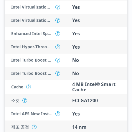
Yes
Intel Virtualization Technology (VT-x)
?
Yes
Intel Virtualization Technology for Directed I/O (VT-d)
?
Yes
Enhanced Intel SpeedStep Technology
?
Yes
Intel Hyper-Threading Technology
?
No
Intel Turbo Boost Max Technology 3.0
?
No
Intel Turbo Boost Technology
?
4 MB Intel® Smart
Cache
?
Cache
FCLGA1200
소켓
?
Yes
Intel AES New Instructions
?
14 nm
제조 공정
?