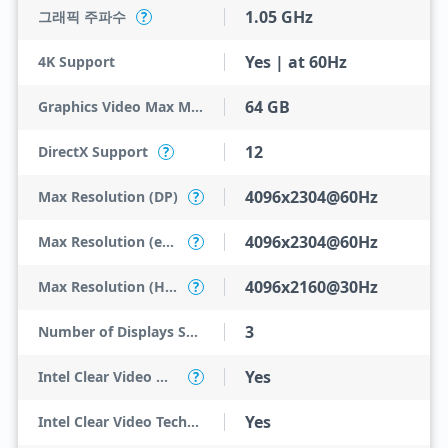
1.05 GHz
그래픽 주파수
?
Yes | at 60Hz
4K Support
64 GB
Graphics Video Max Memory
12
DirectX Support
?
4096x2304@60Hz
Max Resolution (DP)
?
4096x2304@60Hz
Max Resolution (eDP - Integrated Flat Panel)
?
4096x2160@30Hz
Max Resolution (HDMI)
?
3
Number of Displays Supported
Yes
Intel Clear Video HD Technology
?
Yes
Intel Clear Video Technology