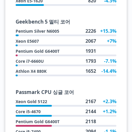
820
-4.3%
Xeon E5-1620
Geekbench 5 멀티 코어
2226
+15.3%
Pentium Silver N6005
2067
+7%
Xeon E5607
1931
Pentium Gold G6400T
1793
-7.1%
Core i7-6660U
1652
-14.4%
Athlon X4 880K
Passmark CPU 싱글 코어
2167
+2.3%
Xeon Gold 5122
2144
+1.2%
Core i5-4670
2118
Pentium Gold G6400T
2094
-1.1%
Core i5-7400