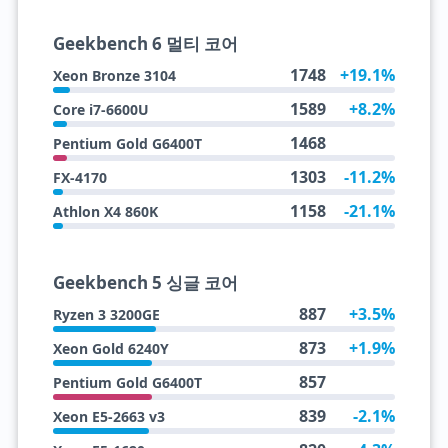
Geekbench 6 멀티 코어
1748
+19.1%
Xeon Bronze 3104
1589
+8.2%
Core i7-6600U
1468
Pentium Gold G6400T
1303
-11.2%
FX-4170
1158
-21.1%
Athlon X4 860K
Geekbench 5 싱글 코어
887
+3.5%
Ryzen 3 3200GE
873
+1.9%
Xeon Gold 6240Y
857
Pentium Gold G6400T
839
-2.1%
Xeon E5-2663 v3