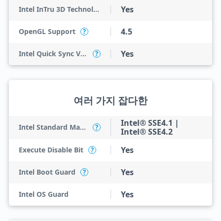
Yes
Intel InTru 3D Technology
4.5
OpenGL Support
?
Yes
Intel Quick Sync Video
?
여러 가지 잡다한
Intel® SSE4.1 |
Intel Standard Manageability (ISM)
?
Intel® SSE4.2
Yes
Execute Disable Bit
?
Yes
Intel Boot Guard
?
Yes
Intel OS Guard