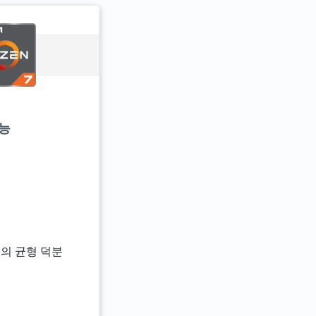
성능
성의 균형 덕분