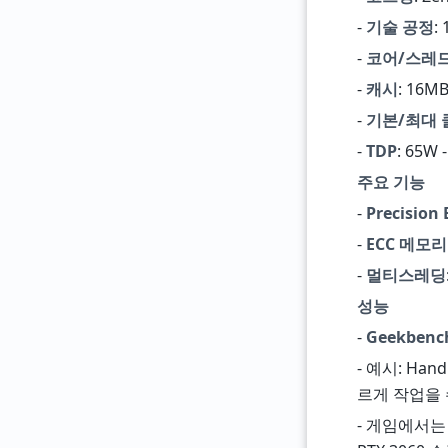
-
기술 공정
:
-
코어/스레
-
캐시
: 16MB
-
기본/최대 
-
TDP
: 65
주요 기능
-
Precision 
-
ECC 메모리
-
멀티스레딩
성능
-
Geekbenc
- 예시: Han
르게 작업을
- 게임에서는 