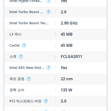
Yes
Intel Hyper-Threading Technology
?
2.0
Intel Turbo Boost Technology
?
2.90 GHz
Intel Turbo Boost Technology 2.0 Frequency
45 MB
L3 캐시
45 MB
Cache
?
FCLGA2011
소켓
?
Yes
Intel AES New Instructions
?
22 nm
제조 공정
?
135 W
전력 소비
3.0
PCI 익스프레스 버전
?