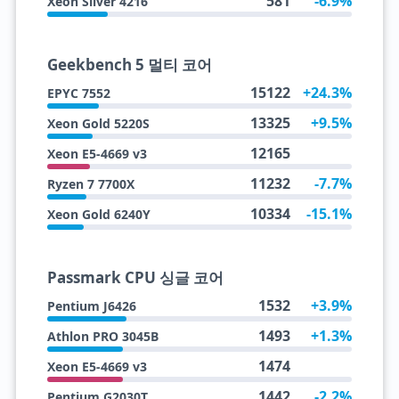
581
-6.9%
Xeon Silver 4216
Geekbench 5 멀티 코어
15122
+24.3%
EPYC 7552
13325
+9.5%
Xeon Gold 5220S
12165
Xeon E5-4669 v3
11232
-7.7%
Ryzen 7 7700X
10334
-15.1%
Xeon Gold 6240Y
Passmark CPU 싱글 코어
1532
+3.9%
Pentium J6426
1493
+1.3%
Athlon PRO 3045B
1474
Xeon E5-4669 v3
1442
-2.2%
Pentium G2030T