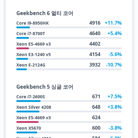
Geekbench 6 멀티 코어
4916
+11.7%
Core i9-8950HK
4640
+5.4%
Core i7-8700T
4402
Xeon E5-4669 v3
4154
-5.6%
Xeon E3-1240 v5
3932
-10.7%
Xeon E-2124G
Geekbench 5 싱글 코어
671
+7.5%
Core i7-2600S
648
+3.8%
Xeon Silver 4208
624
Xeon E5-4669 v3
600
-3.8%
Xeon X5670