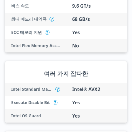
9.6 GT/s
버스 속도
68 GB/s
최대 메모리 대역폭
?
Yes
ECC 메모리 지원
?
No
Intel Flex Memory Access
여러 가지 잡다한
Intel® AVX2
Intel Standard Manageability (ISM)
?
Yes
Execute Disable Bit
?
Yes
Intel OS Guard