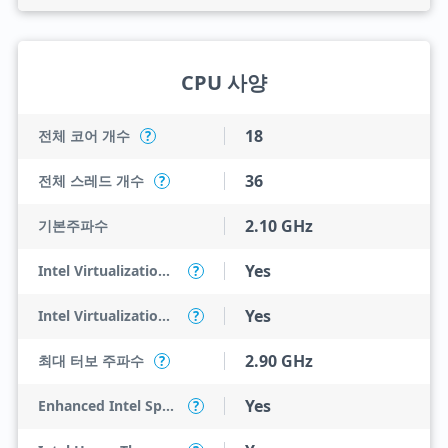
CPU 사양
18
전체 코어 개수
?
36
전체 스레드 개수
?
2.10 GHz
기본주파수
Yes
Intel Virtualization Technology (VT-x)
?
Yes
Intel Virtualization Technology for Directed I/O (VT-d)
?
2.90 GHz
최대 터보 주파수
?
Yes
Enhanced Intel SpeedStep Technology
?