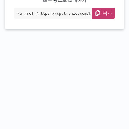
또는 링크로 소개하기
복사
<a href="https://cputronic.com/ko/cpu/in
tel-xeon-e5-4669-v3" target="_blank">Int
el Xeon E5-4669 v3</a>