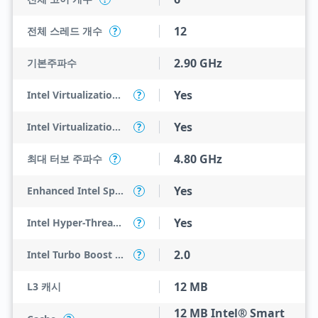
12
전체 스레드 개수
?
2.90 GHz
기본주파수
Yes
Intel Virtualization Technology (VT-x)
?
Yes
Intel Virtualization Technology for Directed I/O (VT-d)
?
4.80 GHz
최대 터보 주파수
?
Yes
Enhanced Intel SpeedStep Technology
?
Yes
Intel Hyper-Threading Technology
?
2.0
Intel Turbo Boost Technology
?
12 MB
L3 캐시
12 MB Intel® Smart