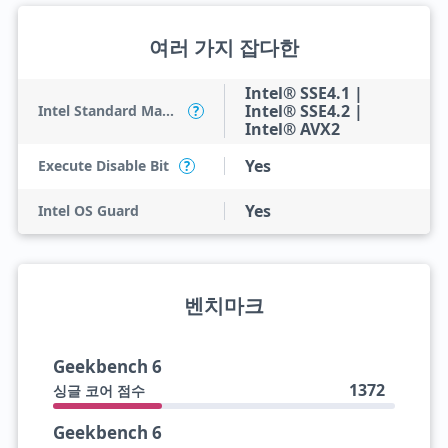
여러 가지 잡다한
Intel® SSE4.1 |
Intel® SSE4.2 |
Intel Standard Manageability (ISM)
?
Intel® AVX2
Yes
Execute Disable Bit
?
Yes
Intel OS Guard
벤치마크
Geekbench 6
1372
싱글 코어 점수
Geekbench 6