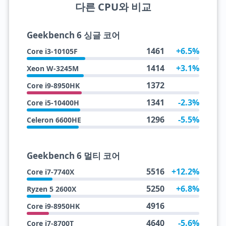
다른 CPU와 비교
Geekbench 6 싱글 코어
1461
+6.5%
Core i3-10105F
1414
+3.1%
Xeon W-3245M
1372
Core i9-8950HK
1341
-2.3%
Core i5-10400H
1296
-5.5%
Celeron 6600HE
Geekbench 6 멀티 코어
5516
+12.2%
Core i7-7740X
5250
+6.8%
Ryzen 5 2600X
4916
Core i9-8950HK
4640
-5.6%
Core i7-8700T