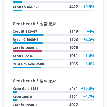
4402
-10.5%
Xeon E5-4669 v3
Geekbench 5 싱글 코어
1119
+4%
Core i5-1130G7
1103
+2.5%
Ryzen 9 4900HS
1076
Core i9-8950HK
1061
-1.4%
Xeon E-2236
1035
-3.8%
Pentium Gold 8500
Geekbench 5 멀티 코어
5431
+10.3%
Xeon Gold 6132
5151
+4.7%
Xeon X5670
4922
Core i9-8950HK