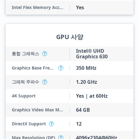
Yes
Intel Flex Memory Access
GPU 사양
Intel® UHD
통합 그래픽스
?
Graphics 630
350 MHz
Graphics Base Frequency
?
1.20 GHz
그래픽 주파수
?
Yes | at 60Hz
4K Support
64 GB
Graphics Video Max Memory
12
DirectX Support
?
4096x2304@60Hz
Max Resolution (DP)
?