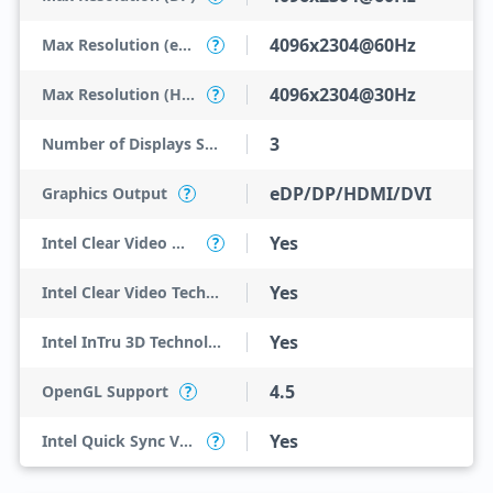
4096x2304@60Hz
Max Resolution (eDP - Integrated Flat Panel)
?
4096x2304@30Hz
Max Resolution (HDMI)
?
3
Number of Displays Supported
eDP/DP/HDMI/DVI
Graphics Output
?
Yes
Intel Clear Video HD Technology
?
Yes
Intel Clear Video Technology
Yes
Intel InTru 3D Technology
4.5
OpenGL Support
?
Yes
Intel Quick Sync Video
?