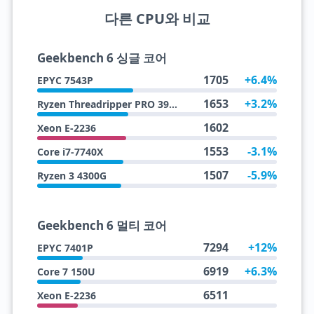
다른 CPU와 비교
Geekbench 6 싱글 코어
1705
+6.4%
EPYC 7543P
1653
+3.2%
Ryzen Threadripper PRO 3945WX
1602
Xeon E-2236
1553
-3.1%
Core i7-7740X
1507
-5.9%
Ryzen 3 4300G
Geekbench 6 멀티 코어
7294
+12%
EPYC 7401P
6919
+6.3%
Core 7 150U
6511
Xeon E-2236