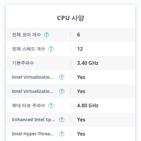
CPU 사양
6
전체 코어 개수
?
12
전체 스레드 개수
?
3.40 GHz
기본주파수
Yes
Intel Virtualization Technology (VT-x)
?
Yes
Intel Virtualization Technology for Directed I/O (VT-d)
?
4.80 GHz
최대 터보 주파수
?
Yes
Enhanced Intel SpeedStep Technology
?
Yes
Intel Hyper-Threading Technology
?