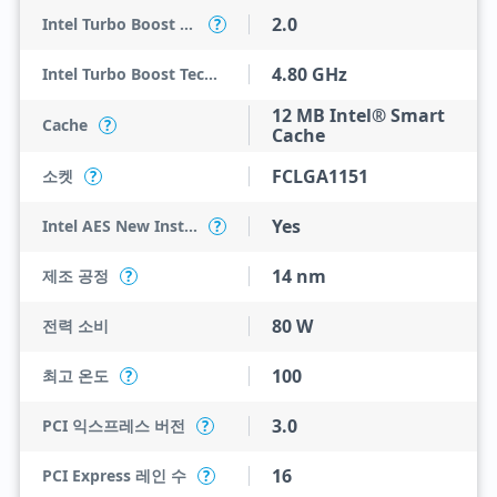
2.0
Intel Turbo Boost Technology
?
4.80 GHz
Intel Turbo Boost Technology 2.0 Frequency
12 MB Intel® Smart
Cache
?
Cache
FCLGA1151
소켓
?
Yes
Intel AES New Instructions
?
14 nm
제조 공정
?
80 W
전력 소비
100
최고 온도
?
3.0
PCI 익스프레스 버전
?
16
PCI Express 레인 수
?