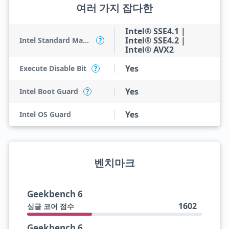
여러 가지 잡다한
Intel® SSE4.1 |
Intel® SSE4.2 |
Intel Standard Manageability (ISM)
?
Intel® AVX2
Yes
Execute Disable Bit
?
Yes
Intel Boot Guard
?
Yes
Intel OS Guard
벤치마크
Geekbench 6
1602
싱글 코어 점수
Geekbench 6