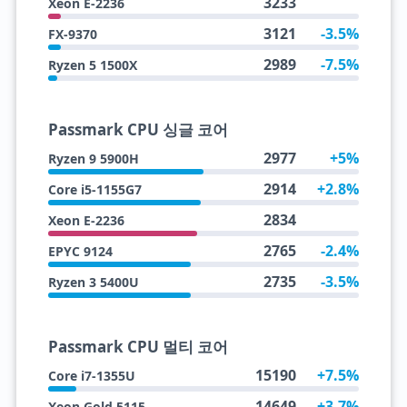
3233
Xeon E-2236
3121
-3.5%
FX-9370
2989
-7.5%
Ryzen 5 1500X
Passmark CPU 싱글 코어
2977
+5%
Ryzen 9 5900H
2914
+2.8%
Core i5-1155G7
2834
Xeon E-2236
2765
-2.4%
EPYC 9124
2735
-3.5%
Ryzen 3 5400U
Passmark CPU 멀티 코어
15190
+7.5%
Core i7-1355U
14649
+3.7%
Xeon Gold 5115