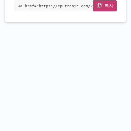
복사
<a href="https://cputronic.com/ko/cpu/in
tel-xeon-e-2236" target="_blank">Intel X
eon E-2236</a>