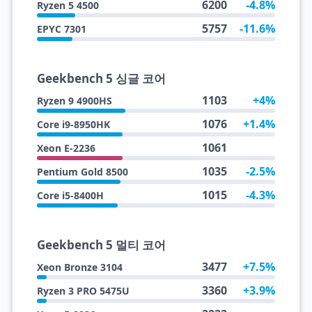
6200
-4.8%
Ryzen 5 4500
5757
-11.6%
EPYC 7301
Geekbench 5 싱글 코어
1103
+4%
Ryzen 9 4900HS
1076
+1.4%
Core i9-8950HK
1061
Xeon E-2236
1035
-2.5%
Pentium Gold 8500
1015
-4.3%
Core i5-8400H
Geekbench 5 멀티 코어
3477
+7.5%
Xeon Bronze 3104
3360
+3.9%
Ryzen 3 PRO 5475U