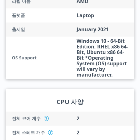
AMD
라벨 이름
Laptop
플랫폼
January 2021
출시일
Windows 10 - 64-Bit
Edition, RHEL x86 64-
Bit, Ubuntu x86 64-
Bit *Operating
OS Support
System (OS) support
will vary by
manufacturer.
CPU 사양
2
전체 코어 개수
?
2
전체 스레드 개수
?