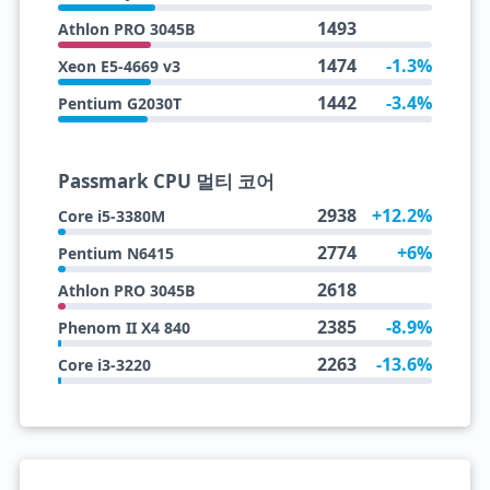
1493
Athlon PRO 3045B
1474
-1.3%
Xeon E5-4669 v3
1442
-3.4%
Pentium G2030T
Passmark CPU 멀티 코어
2938
+12.2%
Core i5-3380M
2774
+6%
Pentium N6415
2618
Athlon PRO 3045B
2385
-8.9%
Phenom II X4 840
2263
-13.6%
Core i3-3220