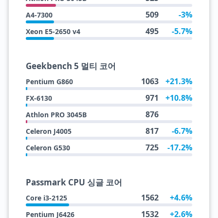
509
-3%
A4-7300
495
-5.7%
Xeon E5-2650 v4
Geekbench 5 멀티 코어
1063
+21.3%
Pentium G860
971
+10.8%
FX-6130
876
Athlon PRO 3045B
817
-6.7%
Celeron J4005
725
-17.2%
Celeron G530
Passmark CPU 싱글 코어
1562
+4.6%
Core i3-2125
1532
+2.6%
Pentium J6426