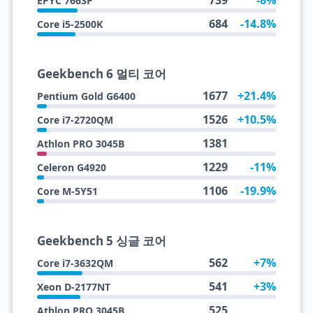
739
-8%
EPYC 7663P
684
-14.8%
Core i5-2500K
Geekbench 6 멀티 코어
1677
+21.4%
Pentium Gold G6400
1526
+10.5%
Core i7-2720QM
1381
Athlon PRO 3045B
1229
-11%
Celeron G4920
1106
-19.9%
Core M-5Y51
Geekbench 5 싱글 코어
562
+7%
Core i7-3632QM
541
+3%
Xeon D-2177NT
525
Athlon PRO 3045B