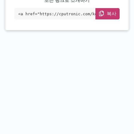
또는 링크로 소개하기
복사
<a href="https://cputronic.com/ko/cpu/in
tel-processor-300" target="_blank">Intel
Processor 300</a>