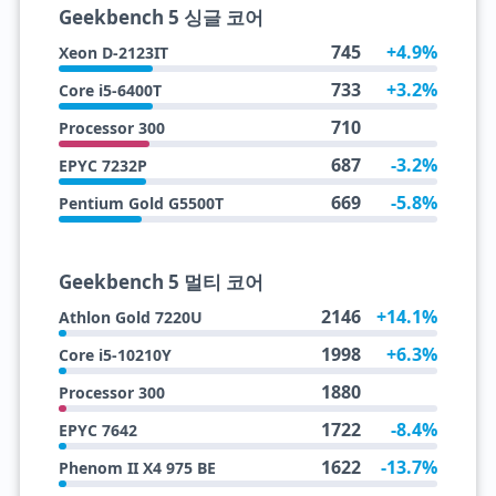
Geekbench 5 싱글 코어
745
+4.9%
Xeon D-2123IT
733
+3.2%
Core i5-6400T
710
Processor 300
687
-3.2%
EPYC 7232P
669
-5.8%
Pentium Gold G5500T
Geekbench 5 멀티 코어
2146
+14.1%
Athlon Gold 7220U
1998
+6.3%
Core i5-10210Y
1880
Processor 300
1722
-8.4%
EPYC 7642
1622
-13.7%
Phenom II X4 975 BE