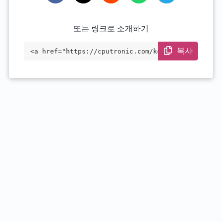
또는 링크로 소개하기
복사
<a href="https://cputronic.com/ko/cpu/am
d-epyc-7642" target="_blank">AMD EPYC 76
42</a>