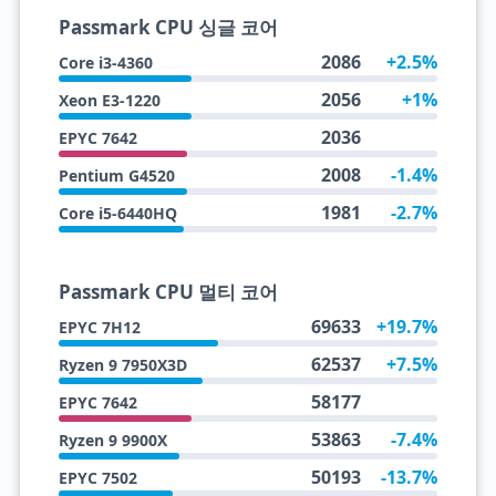
Passmark CPU 싱글 코어
2086
+2.5%
Core i3-4360
2056
+1%
Xeon E3-1220
2036
EPYC 7642
2008
-1.4%
Pentium G4520
1981
-2.7%
Core i5-6440HQ
Passmark CPU 멀티 코어
69633
+19.7%
EPYC 7H12
62537
+7.5%
Ryzen 9 7950X3D
58177
EPYC 7642
53863
-7.4%
Ryzen 9 9900X
50193
-13.7%
EPYC 7502