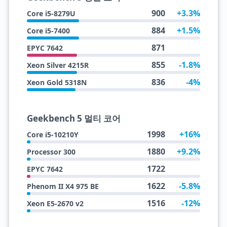
900
+3.3%
Core i5-8279U
884
+1.5%
Core i5-7400
871
EPYC 7642
855
-1.8%
Xeon Silver 4215R
836
-4%
Xeon Gold 5318N
Geekbench 5 멀티 코어
1998
+16%
Core i5-10210Y
1880
+9.2%
Processor 300
1722
EPYC 7642
1622
-5.8%
Phenom II X4 975 BE
1516
-12%
Xeon E5-2670 v2