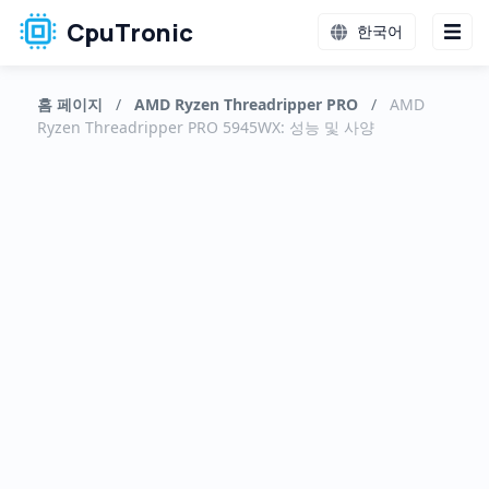
CpuTronic
한국어
홈 페이지
/
AMD Ryzen Threadripper PRO
/
AMD
Ryzen Threadripper PRO 5945WX: 성능 및 사양