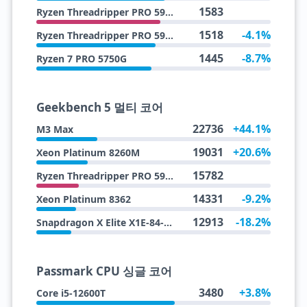
1583
Ryzen Threadripper PRO 5945WX
1518
-4.1%
Ryzen Threadripper PRO 5995WX
1445
-8.7%
Ryzen 7 PRO 5750G
Geekbench 5 멀티 코어
22736
+44.1%
M3 Max
19031
+20.6%
Xeon Platinum 8260M
15782
Ryzen Threadripper PRO 5945WX
14331
-9.2%
Xeon Platinum 8362
12913
-18.2%
Snapdragon X Elite X1E-84-100
Passmark CPU 싱글 코어
3480
+3.8%
Core i5-12600T