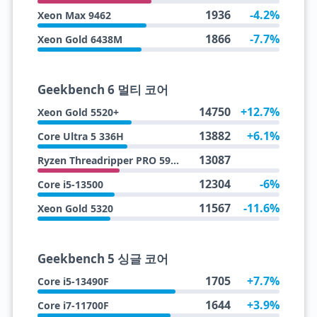
1936
-4.2%
Xeon Max 9462
1866
-7.7%
Xeon Gold 6438M
Geekbench 6 멀티 코어
14750
+12.7%
Xeon Gold 5520+
13882
+6.1%
Core Ultra 5 336H
13087
Ryzen Threadripper PRO 5945WX
12304
-6%
Core i5-13500
11567
-11.6%
Xeon Gold 5320
Geekbench 5 싱글 코어
1705
+7.7%
Core i5-13490F
1644
+3.9%
Core i7-11700F