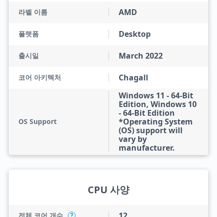
AMD
라벨 이름
Desktop
플랫폼
March 2022
출시일
Chagall
코어 아키텍처
Windows 11 - 64-Bit
Edition, Windows 10
- 64-Bit Edition
*Operating System
OS Support
(OS) support will
vary by
manufacturer.
CPU 사양
12
전체 코어 개수
?