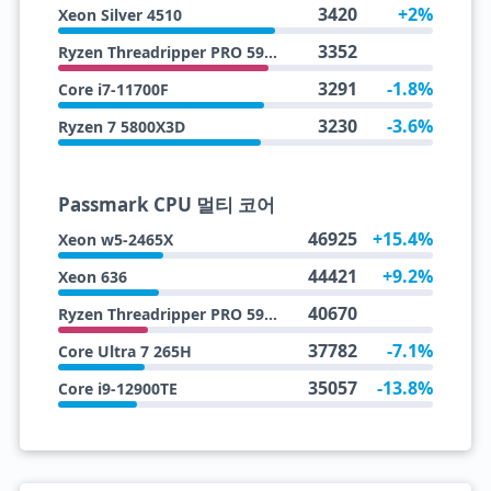
3420
+2%
Xeon Silver 4510
3352
Ryzen Threadripper PRO 5945WX
3291
-1.8%
Core i7-11700F
3230
-3.6%
Ryzen 7 5800X3D
Passmark CPU 멀티 코어
46925
+15.4%
Xeon w5-2465X
44421
+9.2%
Xeon 636
40670
Ryzen Threadripper PRO 5945WX
37782
-7.1%
Core Ultra 7 265H
35057
-13.8%
Core i9-12900TE