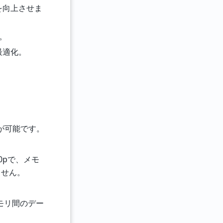
Sを向上させま
。
の最適化。
が可能です。
440pで、メモ
ません。
モリ間のデー