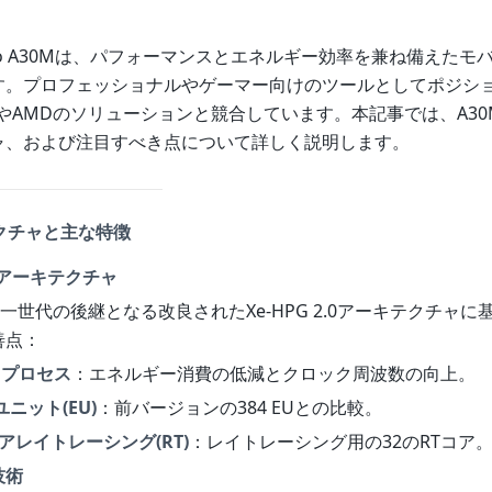
rc Pro A30Mは、パフォーマンスとエネルギー効率を兼ね備えた
す。プロフェッショナルやゲーマー向けのツールとしてポジシ
IAやAMDのソリューションと競合しています。本記事では、A3
ャ、および注目すべき点について詳しく説明します。
テクチャと主な特徴
2.0アーキテクチャ
第一世代の後継となる改良されたXe-HPG 2.0アーキテクチャ
善点：
nmプロセス
：エネルギー消費の低減とクロック周波数の向上。
ユニット(EU)
：前バージョンの384 EUとの比較。
アレイトレーシング(RT)
：レイトレーシング用の32のRTコア
技術