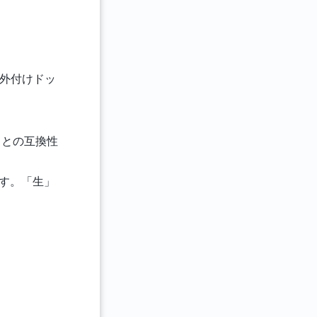
（外付けドッ
ードとの互換性
されます。「生」