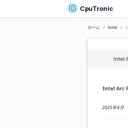
CpuTronic
ホーム
/
Intel
/
I
Intel
Intel 
2025年4月