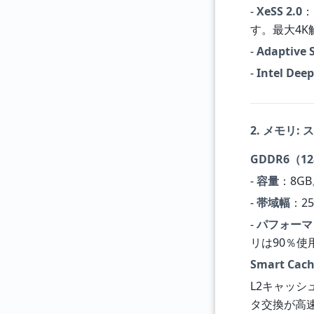
-
XeSS 2.0
：
す。最大4K
-
Adaptive 
-
Intel Deep
2. メモリ:
GDDR6（1
-
容量
：8G
-
帯域幅
：2
-
パフォーマ
リは90％使
Smart Cach
L2キャッ
タ交換が高