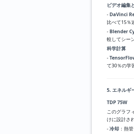
ビデオ編集
-
DaVinci R
比べて15％速
-
Blender C
較してシー
科学計算
-
TensorFlo
て30％の
5. エネル
TDP 75W
このグラフ
けに設計さ
-
冷却
：熱管