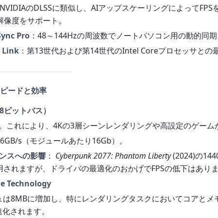
NVIDIAのDLSSに類似し、AIアップスケーリングによってFP
解像度をサポート。
Sync Pro
：48～144Hzの周波数でノートパソコン用の動的同期
 Link
：第13世代および第14世代のIntel Coreプロセッサと
 スピードと効率
28ビットバス）
B。これにより、4Kの3層シーンレンダリングや高設定のゲーム
56GB/s（モジュールあたり16Gb）。
ンスへの影響
：
Cyberpunk 2077: Phantom Liberty
(2024)の1
用されますが、ドライバの最適化のおかげでFPSの低下はあり
e Technology
シュは8MBに増加し、特にレンダリングタスクにおいてコアとメ
速化されます。