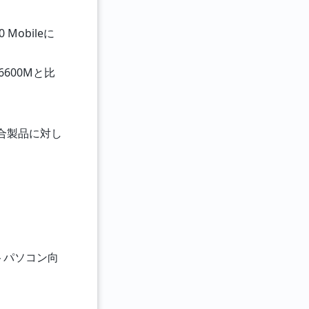
Mobileに
6600Mと比
つ競合製品に対し
トパソコン向