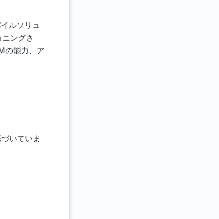
モバイルソリュ
ョニングさ
0Mの能力、ア
に基づいていま
。