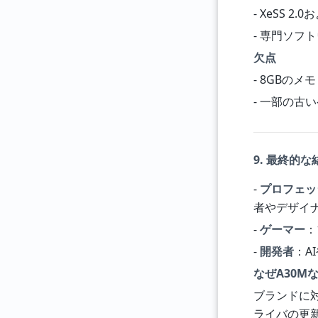
- XeSS
- 専門ソフト
欠点
- 8GBの
- 一部の古
9. 最終的
-
プロフェッ
者やデザイ
-
ゲーマー
：
-
開発者
：A
なぜA30M
ブランドに
ライバの更新