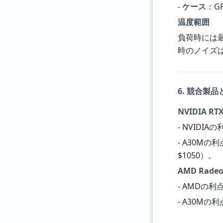
-
ケース
：G
温度範囲
負荷時には最大
時のノイズは
6. 競合製
NVIDIA RTX
- NVID
- A30M
$1050）。
AMD Radeo
- AMDの利
- A30Mの