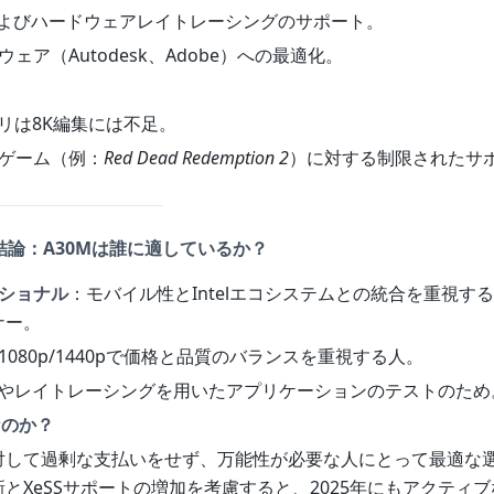
 2.0およびハードウェアレイトレーシングのサポート。
ウェア（Autodesk、Adobe）への最適化。
メモリは8K編集には不足。
いゲーム（例：
Red Dead Redemption 2
）に対する制限されたサ
な結論：A30Mは誰に適しているか？
ショナル
：モバイル性とIntelエコシステムとの統合を重視す
ナー。
1080p/1440pで価格と品質のバランスを重視する人。
Iやレイトレーシングを用いたアプリケーションのテストのため
なのか？
対して過剰な支払いをせず、万能性が必要な人にとって最適な
とXeSSサポートの増加を考慮すると、2025年にもアクティ