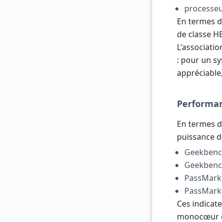
processeu
En termes d
de classe H
L'associati
: pour un s
appréciable
Performa
En termes d
puissance de
Geekbench
Geekbench
PassMark 
PassMark 
Ces indicat
monocœur est