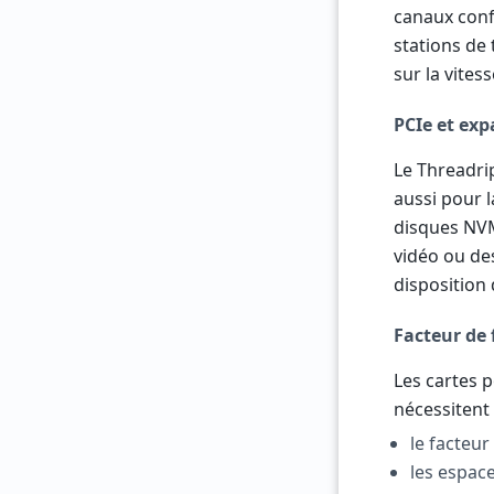
canaux conf
stations de 
sur la vites
PCIe et ex
Le Threadri
aussi pour l
disques NVM
vidéo ou des
disposition 
Facteur de 
Les cartes 
nécessitent 
le facteur
les espac