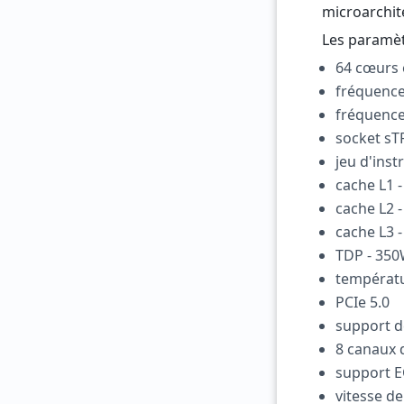
microarchit
Les paramèt
64 cœurs 
fréquence
fréquence
socket sT
jeu d'inst
cache L1 
cache L2 
cache L3 
TDP - 35
températu
PCIe 5.0
support 
8 canaux
support EC
vitesse de