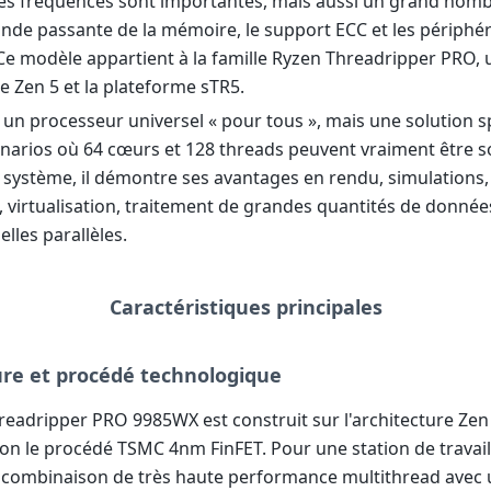
es fréquences sont importantes, mais aussi un grand nom
ande passante de la mémoire, le support ECC et les périphé
e modèle appartient à la famille Ryzen Threadripper PRO, u
re Zen 5 et la plateforme sTR5.
 un processeur universel « pour tous », mais une solution s
narios où 64 cœurs et 128 threads peuvent vraiment être sol
 système, il démontre ses avantages en rendu, simulations, 
, virtualisation, traitement de grandes quantités de donnée
lles parallèles.
Caractéristiques principales
ure et procédé technologique
readripper PRO 9985WX est construit sur l'architecture Zen 
lon le procédé TSMC 4nm FinFET. Pour une station de travail
e combinaison de très haute performance multithread avec