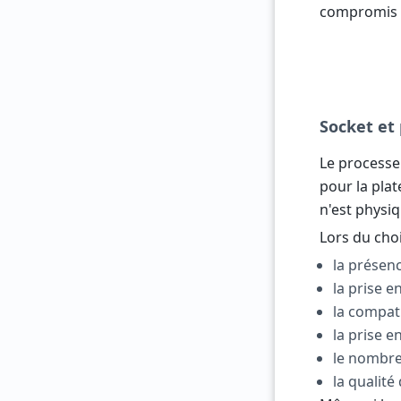
compromis 
Socket et
Le processeu
pour la pla
n'est physi
Lors du choi
la présen
la prise 
la compati
la prise 
le nombre 
la qualit