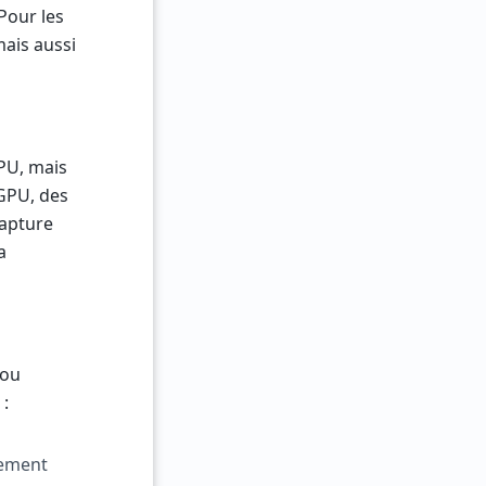
Pour les
mais aussi
PU, mais
 GPU, des
capture
a
 ou
 :
sement