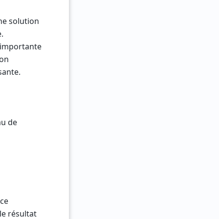
ne solution
.
t importante
ion
sante.
au de
nce
e résultat