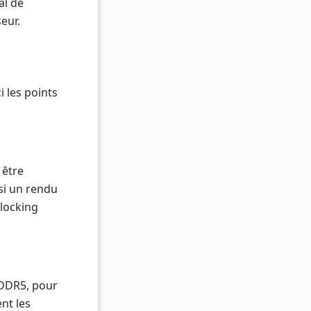
al de
eur.
 les points
 être
si un rendu
clocking
 DDR5, pour
nt les