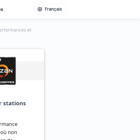
es
Français
erformances et
 stations
ormance
s où non