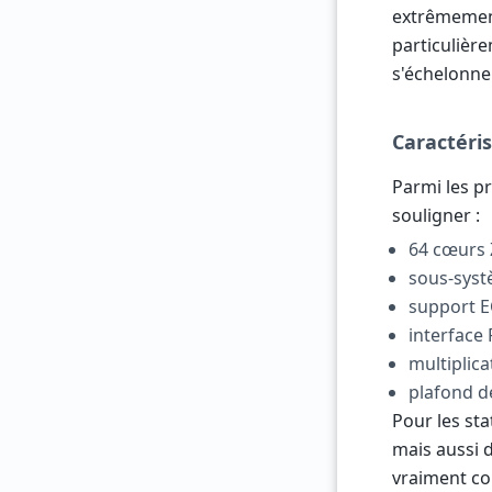
extrêmement
particulière
s'échelonne
Caractéris
Parmi les p
souligner :
64 cœurs 
sous-sys
support E
interface
multiplic
plafond d
Pour les sta
mais aussi d
vraiment co