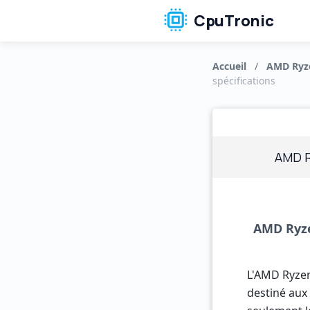
CpuTronic
Accueil
/
AMD Ryz
spécifications
AMD R
AMD Ryze
L'AMD Ryze
destiné aux