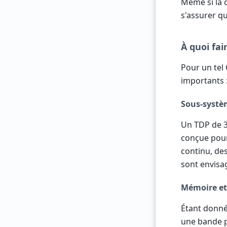
Même si la c
s'assurer q
À quoi fai
Pour un tel
importants 
Sous-systè
Un TDP de 3
conçue pour
continu, des
sont envisa
Mémoire e
Étant donné
une bande p