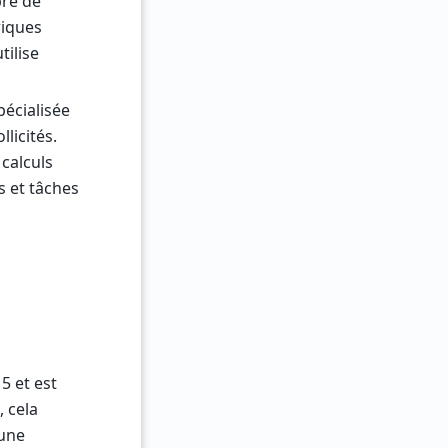
bre de
riques
tilise
pécialisée
licités.
calculs
s et tâches
5 et est
, cela
 une