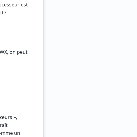
ocesseur est
 de
5WX, on peut
cœurs »,
raît
 comme un