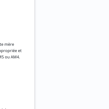
rte mère
ppropriée et
AM5 ou AM4.