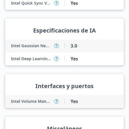
Yes
Intel Quick Sync Video
?
Especificaciones de IA
3.0
Intel Gaussian Neural Accelerator
?
Yes
Intel Deep Learning Boost (Intel DL Boost) en la CPU
?
Interfaces y puertos
Yes
Intel Volume Management Device (VMD)
?
Misceláneos