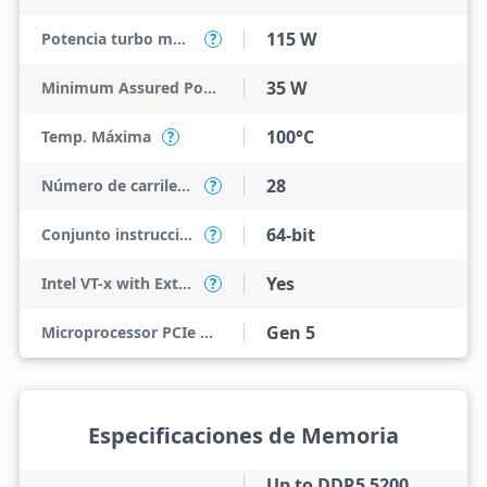
115 W
Potencia turbo máxima
?
35 W
Minimum Assured Power
100°C
Temp. Máxima
?
28
Número de carriles PCI Express
?
64-bit
Conjunto instrucciones
?
Yes
Intel VT-x with Extended Page Tables (EPT)
?
Gen 5
Microprocessor PCIe Revision
Especificaciones de Memoria
Up to DDR5 5200