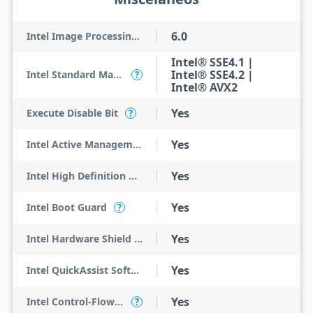
6.0
Intel Image Processing Unit
Intel® SSE4.1 |
Intel® SSE4.2 |
Intel Standard Manageability (ISM)
?
Intel® AVX2
Yes
Execute Disable Bit
?
Yes
Intel Active Management Technology (AMT)
Yes
Intel High Definition Audio
Yes
Intel Boot Guard
?
Yes
Intel Hardware Shield Eligibility
Yes
Intel QuickAssist Software Acceleration
Yes
Intel Control-Flow Enforcement Technology
?