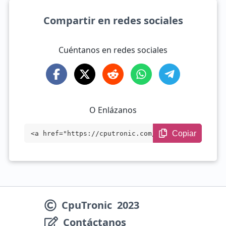
Compartir en redes sociales
Cuéntanos en redes sociales
O Enlázanos
Copiar
<a href="https://cputronic.com/es/cpu/in
tel-core-i9-13900h" target="_blank">Inte
l Core i9-13900H</a>
CpuTronic
2023
Contáctanos