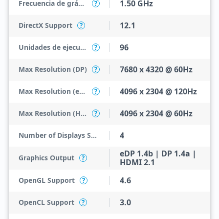
1.50 GHz
Frecuencia de gráficos
?
12.1
DirectX Support
?
96
Unidades de ejecución
?
7680 x 4320 @ 60Hz
Max Resolution (DP)
?
4096 x 2304 @ 120Hz
Max Resolution (eDP - Integrated Flat Panel)
?
4096 x 2304 @ 60Hz
Max Resolution (HDMI)
?
4
Number of Displays Supported
eDP 1.4b | DP 1.4a |
Graphics Output
?
HDMI 2.1
4.6
OpenGL Support
?
3.0
OpenCL Support
?