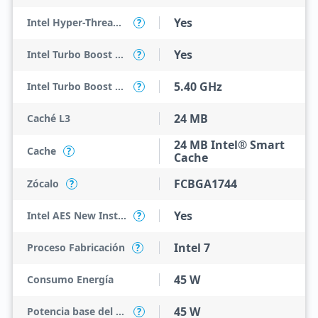
Yes
Intel Hyper-Threading Technology
?
Yes
Intel Turbo Boost Max Technology 3.0
?
5.40 GHz
Intel Turbo Boost Max Technology 3.0 Frequency
?
24 MB
Caché L3
24 MB Intel® Smart
Cache
?
Cache
FCBGA1744
Zócalo
?
Yes
Intel AES New Instructions
?
Intel 7
Proceso Fabricación
?
45 W
Consumo Energía
45 W
Potencia base del procesador
?