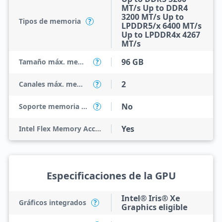
MT/s Up to DDR4
3200 MT/s Up to
Tipos de memoria
?
LPDDR5/x 6400 MT/s
Up to LPDDR4x 4267
MT/s
96 GB
Tamaño máx. memoria
?
2
Canales máx. memoria
?
No
Soporte memoria ECC
?
Yes
Intel Flex Memory Access
Especificaciones de la GPU
Intel® Iris® Xe
Gráficos integrados
?
Graphics eligible