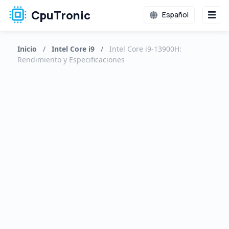
CpuTronic
Español
Inicio
/
Intel Core i9
/
Intel Core i9-13900H:
Rendimiento y Especificaciones