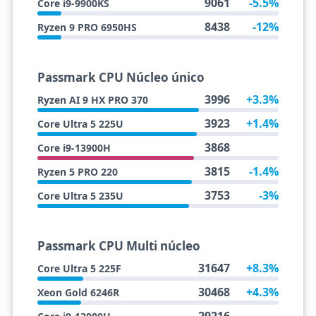
9061
-5.5%
Core i9-9900KS
8438
-12%
Ryzen 9 PRO 6950HS
Passmark CPU Núcleo único
3996
+3.3%
Ryzen AI 9 HX PRO 370
3923
+1.4%
Core Ultra 5 225U
3868
Core i9-13900H
3815
-1.4%
Ryzen 5 PRO 220
3753
-3%
Core Ultra 5 235U
Passmark CPU Multi núcleo
31647
+8.3%
Core Ultra 5 225F
30468
+4.3%
Xeon Gold 6246R