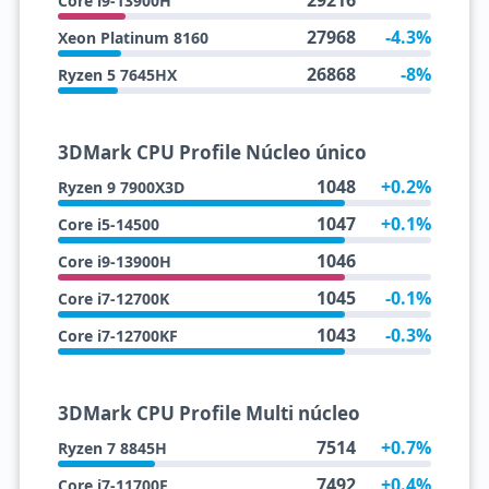
29216
Core i9-13900H
27968
-4.3%
Xeon Platinum 8160
26868
-8%
Ryzen 5 7645HX
3DMark CPU Profile Núcleo único
1048
+0.2%
Ryzen 9 7900X3D
1047
+0.1%
Core i5-14500
1046
Core i9-13900H
1045
-0.1%
Core i7-12700K
1043
-0.3%
Core i7-12700KF
3DMark CPU Profile Multi núcleo
7514
+0.7%
Ryzen 7 8845H
7492
+0.4%
Core i7-11700F