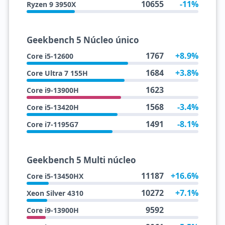
10655
-11%
Ryzen 9 3950X
Geekbench 5 Núcleo único
1767
+8.9%
Core i5-12600
1684
+3.8%
Core Ultra 7 155H
1623
Core i9-13900H
1568
-3.4%
Core i5-13420H
1491
-8.1%
Core i7-1195G7
Geekbench 5 Multi núcleo
11187
+16.6%
Core i5-13450HX
10272
+7.1%
Xeon Silver 4310
9592
Core i9-13900H