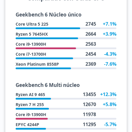
Geekbench 6 Núcleo único
2745
+7.1%
Core Ultra 5 225
2664
+3.9%
Ryzen 5 7645HX
2563
Core i9-13900H
2454
-4.3%
Core i7-13700H
2369
-7.6%
Xeon Platinum 8558P
Geekbench 6 Multi núcleo
13455
+12.3%
Ryzen AI 9 465
12670
+5.8%
Ryzen 7 H 255
11978
Core i9-13900H
11295
-5.7%
EPYC 4244P