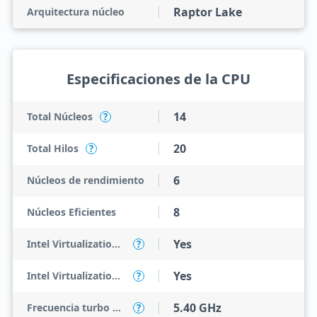
Raptor Lake
Arquitectura núcleo
Especificaciones de la CPU
14
Total Núcleos
?
20
Total Hilos
?
6
Núcleos de rendimiento
8
Núcleos Eficientes
Yes
Intel Virtualization Technology (VT-x)
?
Yes
Intel Virtualization Technology for Directed I/O (VT-d)
?
5.40 GHz
Frecuencia turbo máxima
?