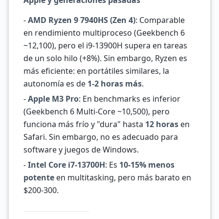
Apple y generaciones pasadas
-
AMD Ryzen 9 7940HS (Zen 4)
: Comparable
en rendimiento multiproceso (Geekbench 6
~12,100), pero el i9-13900H supera en tareas
de un solo hilo (+8%). Sin embargo, Ryzen es
más eficiente: en portátiles similares, la
autonomía es de
1-2 horas más
.
-
Apple M3 Pro
: En benchmarks es inferior
(Geekbench 6 Multi-Core ~10,500), pero
funciona más frío y "dura" hasta
12 horas
en
Safari. Sin embargo, no es adecuado para
software y juegos de Windows.
-
Intel Core i7-13700H
: Es
10-15% menos
potente
en multitasking, pero más barato en
$200-300.