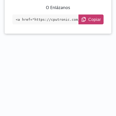
O Enlázanos
Copiar
<a href="https://cputronic.com/es/cpu/in
tel-core-i9-13900h" target="_blank">Inte
l Core i9-13900H</a>