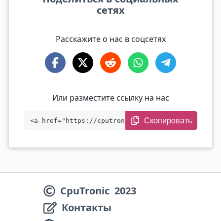
сетях
Расскажите о нас в соцсетях
Или разместите ссылку на нас
Скопировать
<a href="https://cputronic.com/ru/soc/sa
msung-exynos-2400e" target="_blank">Sams
ung Exynos 2400e</a>
CpuTronic
2023
Контакты