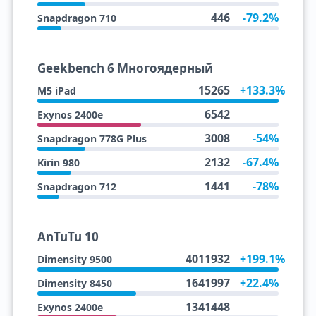
446
-79.2%
Snapdragon 710
Geekbench 6 Многоядерный
15265
+133.3%
M5 iPad
6542
Exynos 2400e
3008
-54%
Snapdragon 778G Plus
2132
-67.4%
Kirin 980
1441
-78%
Snapdragon 712
AnTuTu 10
4011932
+199.1%
Dimensity 9500
1641997
+22.4%
Dimensity 8450
1341448
Exynos 2400e