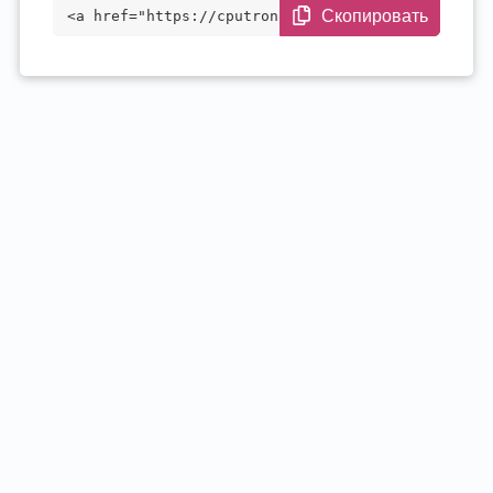
Скопировать
<a href="https://cputronic.com/ru/soc/sa
msung-exynos-2400e" target="_blank">Sams
ung Exynos 2400e</a>