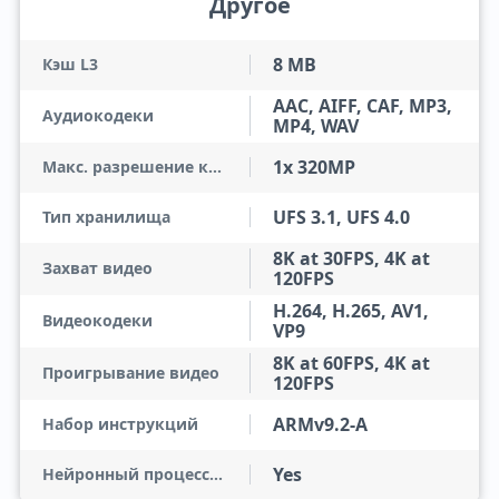
Другое
8 MB
Кэш L3
AAC, AIFF, CAF, MP3,
Аудиокодеки
MP4, WAV
1x 320MP
Макс. разрешение камеры
UFS 3.1, UFS 4.0
Тип хранилища
8K at 30FPS, 4K at
Захват видео
120FPS
H.264, H.265, AV1,
Видеокодеки
VP9
8K at 60FPS, 4K at
Проигрывание видео
120FPS
ARMv9.2-A
Набор инструкций
Yes
Нейронный процессор (NPU)