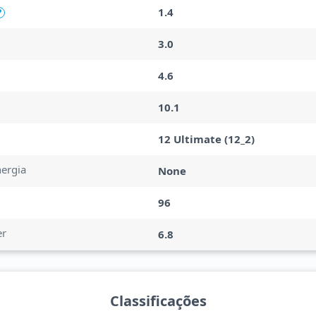
1.4
?
3.0
4.6
10.1
12 Ultimate (12_2)
nergia
None
96
er
6.8
Classificações