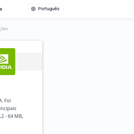
s
Português
ções
. Foi
ncipais
2 - 64 MB,