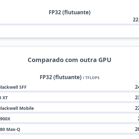
FP32 (flutuante)
22
Comparado com outra GPU
FP32 (flutuante)
/ TFLOPS
2
lackwell SFF
2
0 XT
2
lackwell Mobile
6900X
2
080 Max-Q