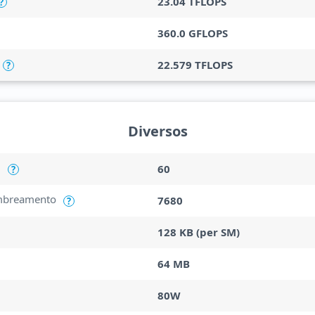
23.04 TFLOPS
?
360.0 GFLOPS
22.579 TFLOPS
?
Diversos
M
60
?
mbreamento
7680
?
128 KB (per SM)
64 MB
80W