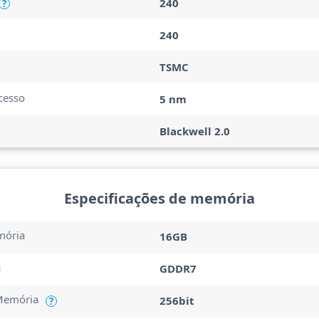
240
?
240
TSMC
cesso
5 nm
Blackwell 2.0
Especificações de memória
mória
16GB
a
GDDR7
Memória
256bit
?