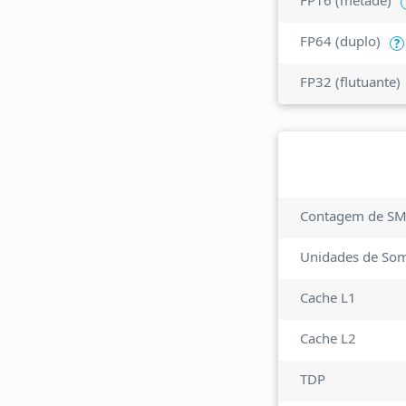
FP16 (metade)
FP64 (duplo)
?
FP32 (flutuante)
Contagem de S
Unidades de So
Cache L1
Cache L2
TDP