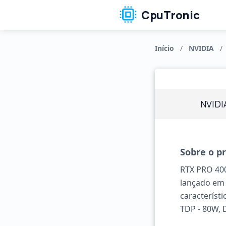
CpuTronic
Início
/
NVIDIA
/
NVIDI
Sobre o p
RTX PRO 400
lançado em 
característ
TDP - 80W, 