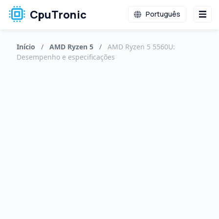
CpuTronic
Português
Início
/
AMD Ryzen 5
/
AMD Ryzen 5 5560U:
Desempenho e especificações