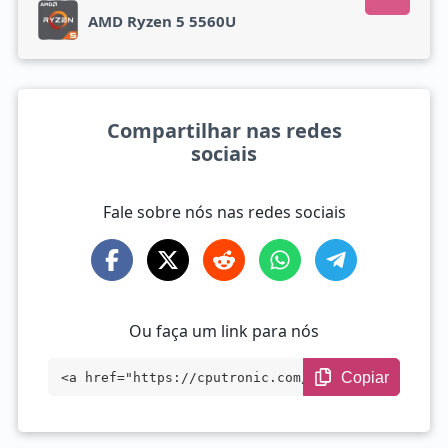
AMD Ryzen 5 5560U
Compartilhar nas redes
sociais
Fale sobre nós nas redes sociais
Ou faça um link para nós
Copiar
<a href="https://cputronic.com/pt/cpu/am
d-ryzen-5-5560u" target="_blank">AMD Ryz