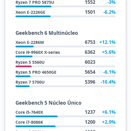
1552
-3%
Ryzen 7 PRO 5875U
1501
-6.2%
Xeon E-2226GE
Geekbench 6 Multinúcleo
6753
+12.1%
Xeon E-2286M
6362
+5.6%
Core i9-9960X X-series
6023
Ryzen 5 5560U
5654
-6.1%
Ryzen 5 PRO 4650GE
5396
-10.4%
Ryzen 7 5700U
Geekbench 5 Núcleo Único
1237
+6.1%
Core i5-7640X
1200
+2.9%
Core i7-8086K