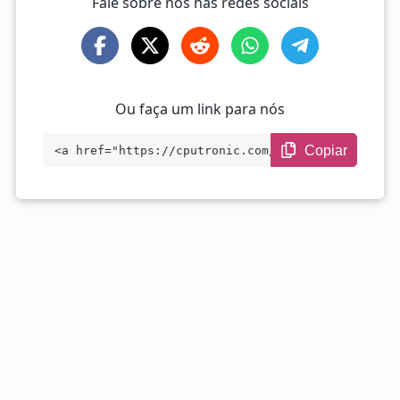
Fale sobre nós nas redes sociais
Ou faça um link para nós
Copiar
<a href="https://cputronic.com/pt/cpu/am
d-ryzen-5-5560u" target="_blank">AMD Ryz
en 5 5560U</a>