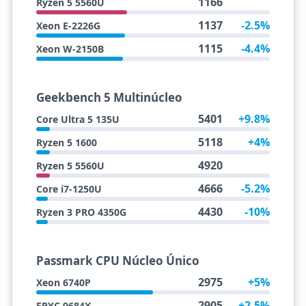
1166
Ryzen 5 5560U
1137
-2.5%
Xeon E-2226G
1115
-4.4%
Xeon W-2150B
Geekbench 5 Multinúcleo
5401
+9.8%
Core Ultra 5 135U
5118
+4%
Ryzen 5 1600
4920
Ryzen 5 5560U
4666
-5.2%
Core i7-1250U
4430
-10%
Ryzen 3 PRO 4350G
Passmark CPU Núcleo Único
2975
+5%
Xeon 6740P
2905
+2.5%
EPYC 9684X