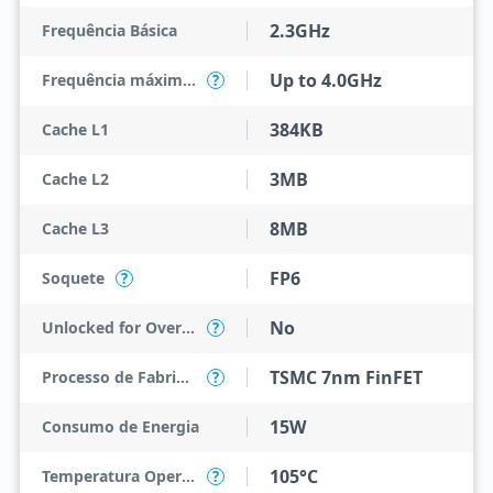
2.3GHz
Frequência Básica
Up to 4.0GHz
Frequência máxima do turbo
?
384KB
Cache L1
3MB
Cache L2
8MB
Cache L3
FP6
Soquete
?
No
Unlocked for Overclocking
?
TSMC 7nm FinFET
Processo de Fabricação
?
15W
Consumo de Energia
105°C
Temperatura Operacional Máxima
?