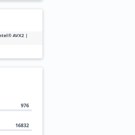
Intel® AVX2 |
976
16832