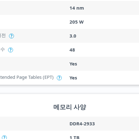
14 nm
205 W
버전
3.0
?
 수
48
?
Yes
Extended Page Tables (EPT)
Yes
?
메모리 사양
DDR4-2933
1 TB
?