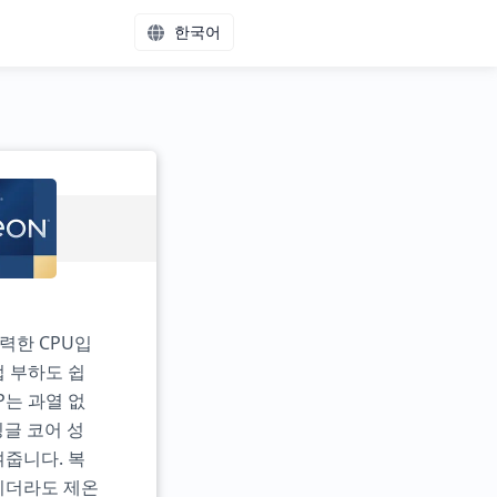
한국어
력한 CPU입
업 부하도 쉽
P는 과열 없
싱글 코어 성
여줍니다. 복
이더라도 제온