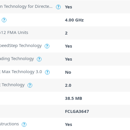
Intel Virtualization Technology for Directed I/O (VT-d)
Yes
?
4.00 GHz
?
512 FMA Units
2
SpeedStep Technology
Yes
?
ading Technology
Yes
?
t Max Technology 3.0
No
?
t Technology
2.0
?
38.5 MB
FCLGA3647
structions
Yes
?