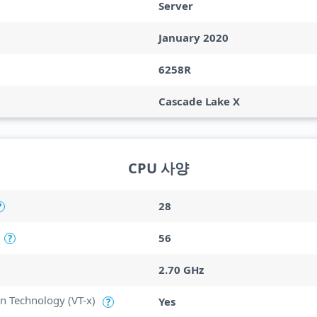
Server
January 2020
6258R
Cascade Lake X
CPU 사양
28
?
56
?
2.70 GHz
ion Technology (VT-x)
Yes
?