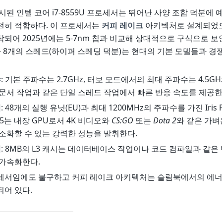
출시된 인텔 코어 i7-8559U 프로세서는 뛰어난 사양 조합 덕분에
전히 적합하다. 이 프로세서는
커피 레이크
아키텍처로 설계되었
되어 2025년에는 5-7nm 칩과 비교해 상대적으로 구식으로 보
 8개의 스레드(하이퍼 스레딩 덕분)는 현대의 기본 모델들과 경
수
: 기본 주파수는 2.7GHz, 터보 모드에서의 최대 주파수는 4.5GH
문서 작업과 같은 단일 스레드 작업에서 빠른 반응 속도를 제공한
픽
: 48개의 실행 유닛(EU)과 최대 1200MHz의 주파수를 가진 Iris P
 655는 내장 GPU로서 4K 비디오와
CS:GO
또는
Dota 2
와 같은 가벼
소화할 수 있는 강력한 성능을 발휘한다.
리
: 8MB의 L3 캐시는 데이터베이스 작업이나 코드 컴파일과 같은
 가속화한다.
세서임에도 불구하고 커피 레이크 아키텍처는 슬림북에서의 에
어 있다.