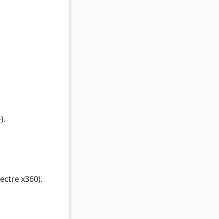
).
tre x360).