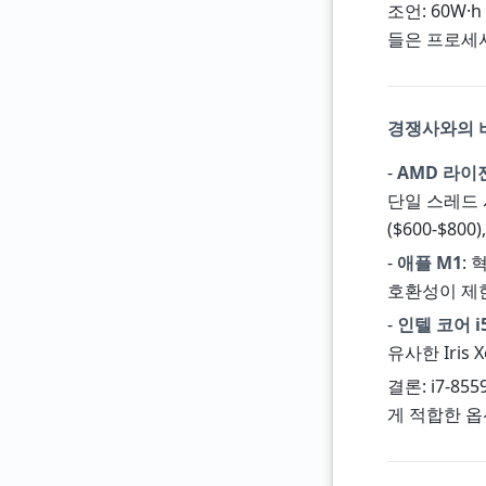
조언: 60W·
들은 프로세서
경쟁사와의 비교
-
AMD 라이젠 
단일 스레드 
($600-$800
-
애플 M1
:
호환성이 제
-
인텔 코어 i
유사한 Iris
결론: i7-8
게 적합한 옵션이