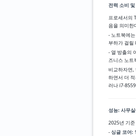
전력 소비 및 
프로세서의 T
음을 의미한다
- 노트북에는 
부하가 걸릴 
- 열 방출의 
즈니스 노트북
비교하자면, 현
하면서 더 적
러나 i7-8
성능: 사무
2025년 기준
-
싱글 코어: 