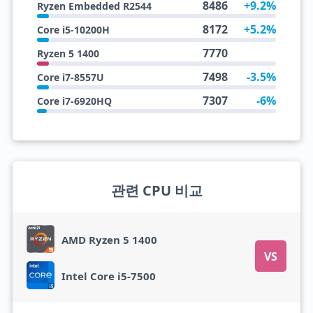
8486
+9.2%
Ryzen Embedded R2544
8172
+5.2%
Core i5-10200H
7770
Ryzen 5 1400
7498
-3.5%
Core i7-8557U
7307
-6%
Core i7-6920HQ
관련 CPU 비교
AMD Ryzen 5 1400
VS
Intel Core i5-7500