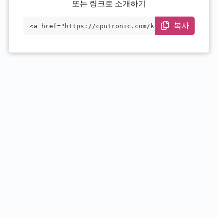
또는 링크로 소개하기
복사
<a href="https://cputronic.com/ko/cpu/am
d-ryzen-5-1400" target="_blank">AMD Ryze
n 5 1400</a>