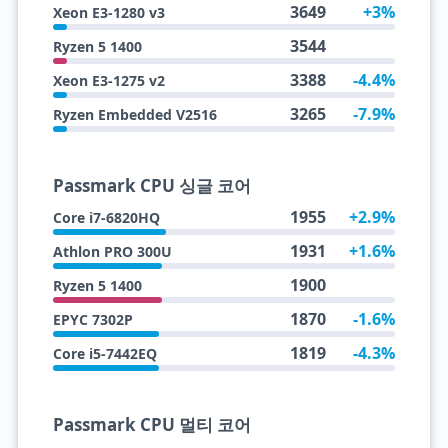
3649
+3%
Xeon E3-1280 v3
3544
Ryzen 5 1400
3388
-4.4%
Xeon E3-1275 v2
3265
-7.9%
Ryzen Embedded V2516
Passmark CPU 싱글 코어
1955
+2.9%
Core i7-6820HQ
1931
+1.6%
Athlon PRO 300U
1900
Ryzen 5 1400
1870
-1.6%
EPYC 7302P
1819
-4.3%
Core i5-7442EQ
Passmark CPU 멀티 코어