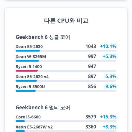
다른 CPU와 비교
Geekbench 6 싱글 코어
1043
+10.1%
Xeon E5-2630
997
+5.3%
Xeon W-3265M
947
Ryzen 5 1400
897
-5.3%
Xeon E5-2620 v4
856
-9.6%
Ryzen 5 3500U
Geekbench 6 멀티 코어
3579
+15.3%
Core i5-6600
3360
+8.3%
Xeon E5-2687W v2