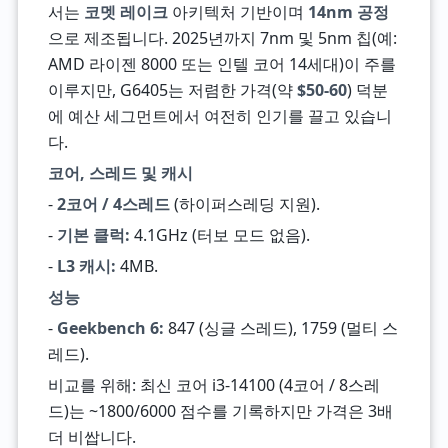
서는
코멧 레이크
아키텍처 기반이며
14nm 공정
으로 제조됩니다. 2025년까지 7nm 및 5nm 칩(예:
AMD 라이젠 8000 또는 인텔 코어 14세대)이 주를
이루지만, G6405는 저렴한 가격(약
$50-60
) 덕분
에 예산 세그먼트에서 여전히 인기를 끌고 있습니
다.
코어, 스레드 및 캐시
-
2코어 / 4스레드
(하이퍼스레딩 지원).
-
기본 클럭:
4.1GHz (터보 모드 없음).
-
L3 캐시:
4MB.
성능
-
Geekbench 6:
847 (싱글 스레드), 1759 (멀티 스
레드).
비교를 위해: 최신 코어 i3-14100 (4코어 / 8스레
드)는 ~1800/6000 점수를 기록하지만 가격은 3배
더 비쌉니다.