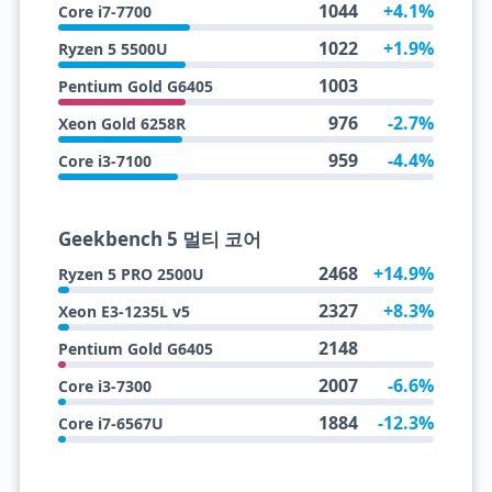
1044
+4.1%
Core i7-7700
1022
+1.9%
Ryzen 5 5500U
1003
Pentium Gold G6405
976
-2.7%
Xeon Gold 6258R
959
-4.4%
Core i3-7100
Geekbench 5 멀티 코어
2468
+14.9%
Ryzen 5 PRO 2500U
2327
+8.3%
Xeon E3-1235L v5
2148
Pentium Gold G6405
2007
-6.6%
Core i3-7300
1884
-12.3%
Core i7-6567U