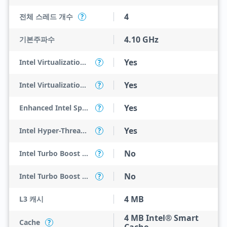
4
전체 스레드 개수
?
4.10 GHz
기본주파수
Yes
Intel Virtualization Technology (VT-x)
?
Yes
Intel Virtualization Technology for Directed I/O (VT-d)
?
Yes
Enhanced Intel SpeedStep Technology
?
Yes
Intel Hyper-Threading Technology
?
No
Intel Turbo Boost Max Technology 3.0
?
No
Intel Turbo Boost Technology
?
4 MB
L3 캐시
4 MB Intel® Smart
Cache
?