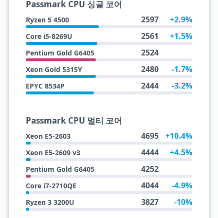
Passmark CPU 싱글 코어
2597
+2.9%
Ryzen 5 4500
2561
+1.5%
Core i5-8269U
2524
Pentium Gold G6405
2480
-1.7%
Xeon Gold 5315Y
2444
-3.2%
EPYC 8534P
Passmark CPU 멀티 코어
4695
+10.4%
Xeon E5-2603
4444
+4.5%
Xeon E5-2609 v3
4252
Pentium Gold G6405
4044
-4.9%
Core i7-2710QE
3827
-10%
Ryzen 3 3200U