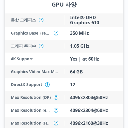
GPU 사양
Intel® UHD
통합 그래픽스
?
Graphics 610
350 MHz
Graphics Base Frequency
?
1.05 GHz
그래픽 주파수
?
Yes | at 60Hz
4K Support
64 GB
Graphics Video Max Memory
12
DirectX Support
?
4096x2304@60Hz
Max Resolution (DP)
?
4096x2304@60Hz
Max Resolution (eDP - Integrated Flat Panel)
?
4096x2160@30Hz
Max Resolution (HDMI)
?