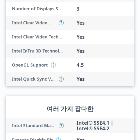
3
Number of Displays Supported
Yes
Intel Clear Video HD Technology
?
Yes
Intel Clear Video Technology
Yes
Intel InTru 3D Technology
4.5
OpenGL Support
?
Yes
Intel Quick Sync Video
?
여러 가지 잡다한
Intel® SSE4.1 |
Intel Standard Manageability (ISM)
?
Intel® SSE4.2
Execute Disable Bit