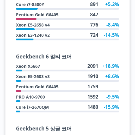
891
+5.2%
Core i7-8500Y
847
Pentium Gold G6405
776
-8.4%
Xeon E5-2658 v4
724
-14.5%
Xeon E3-1240 v2
Geekbench 6 멀티 코어
2091
+18.9%
Xeon X5667
1910
+8.6%
Xeon E5-2603 v3
1759
Pentium Gold G6405
1592
-9.5%
PRO A10-9700
1480
-15.9%
Core i7-2670QM
Geekbench 5 싱글 코어