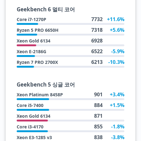
Geekbench 6 멀티 코어
7732
+11.6%
Core i7-1270P
7318
+5.6%
Ryzen 5 PRO 6650H
6928
Xeon Gold 6134
6522
-5.9%
Xeon E-2186G
6213
-10.3%
Ryzen 7 PRO 2700X
Geekbench 5 싱글 코어
901
+3.4%
Xeon Platinum 8458P
884
+1.5%
Core i5-7400
871
Xeon Gold 6134
855
-1.8%
Core i3-4170
838
-3.8%
Xeon E3-1285 v3