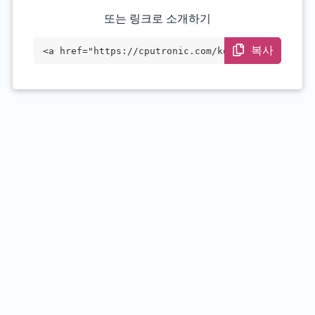
또는 링크로 소개하기
복사
<a href="https://cputronic.com/ko/cpu/in
tel-xeon-gold-6134" target="_blank">Inte
l Xeon Gold 6134</a>