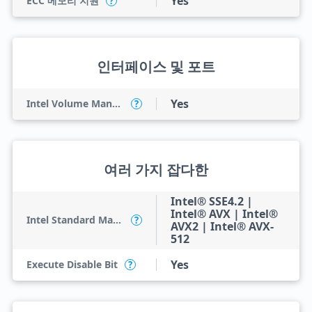
Yes
ECC 메모리 지원
?
인터페이스 및 포트
Yes
Intel Volume Management Device (VMD)
?
여러 가지 잡다한
Intel® SSE4.2 |
Intel® AVX | Intel®
Intel Standard Manageability (ISM)
?
AVX2 | Intel® AVX-
512
Yes
Execute Disable Bit
?