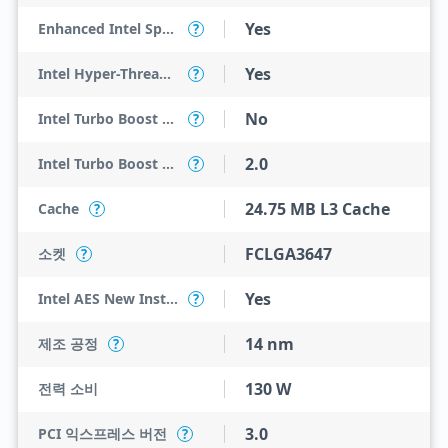
Yes
Enhanced Intel SpeedStep Technology
?
Yes
Intel Hyper-Threading Technology
?
No
Intel Turbo Boost Max Technology 3.0
?
2.0
Intel Turbo Boost Technology
?
24.75 MB L3 Cache
Cache
?
FCLGA3647
소켓
?
Yes
Intel AES New Instructions
?
14 nm
제조 공정
?
130 W
전력 소비
3.0
PCI 익스프레스 버전
?