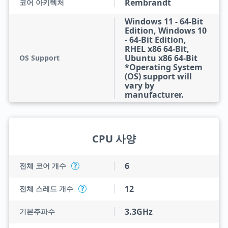
Rembrandt
코어 아키텍처
Windows 11 - 64-Bit
Edition, Windows 10
- 64-Bit Edition,
RHEL x86 64-Bit,
Ubuntu x86 64-Bit
OS Support
*Operating System
(OS) support will
vary by
manufacturer.
CPU 사양
6
전체 코어 개수
?
12
전체 스레드 개수
?
3.3GHz
기본주파수