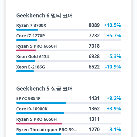
Geekbench 6 멀티 코어
8089
+10.5%
Ryzen 7 3700X
7732
+5.7%
Core i7-1270P
7318
Ryzen 5 PRO 6650H
6928
-5.3%
Xeon Gold 6134
6522
-10.9%
Xeon E-2186G
Geekbench 5 싱글 코어
1431
+9.2%
EPYC 9354P
1362
+3.9%
Core i9-10900K
1311
Ryzen 5 PRO 6650H
1270
-3.1%
Ryzen Threadripper PRO 3945WX