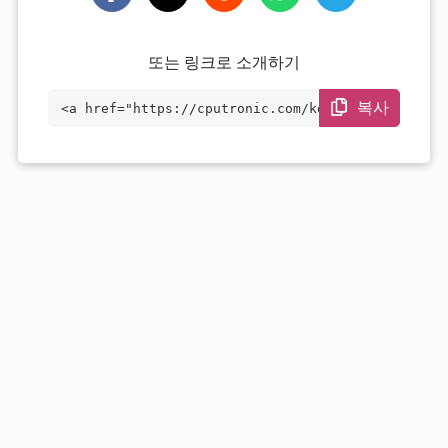
또는 링크로 소개하기
복사
<a href="https://cputronic.com/ko/cpu/am
d-ryzen-5-pro-6650h" target="_blank">AMD
Ryzen 5 PRO 6650H</a>