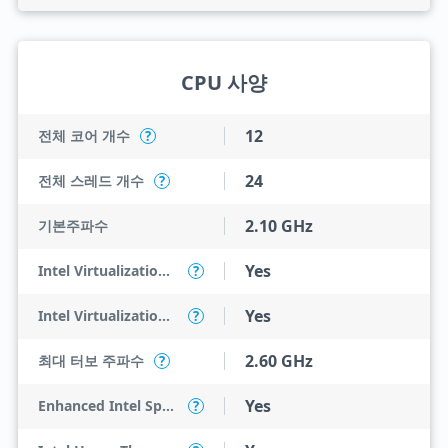
CPU 사양
12
전체 코어 개수
?
24
전체 스레드 개수
?
2.10 GHz
기본주파수
Yes
Intel Virtualization Technology (VT-x)
?
Yes
Intel Virtualization Technology for Directed I/O (VT-d)
?
2.60 GHz
최대 터보 주파수
?
Yes
Enhanced Intel SpeedStep Technology
?