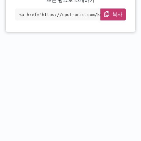
또는 링크로 소개하기
복사
<a href="https://cputronic.com/ko/cpu/in
tel-xeon-e5-4640-v4" target="_blank">Int
el Xeon E5-4640 v4</a>