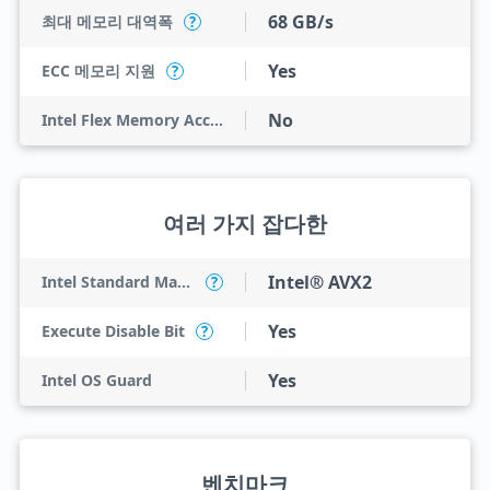
68 GB/s
최대 메모리 대역폭
?
Yes
ECC 메모리 지원
?
No
Intel Flex Memory Access
여러 가지 잡다한
Intel® AVX2
Intel Standard Manageability (ISM)
?
Yes
Execute Disable Bit
?
Yes
Intel OS Guard
벤치마크