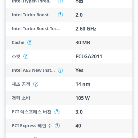
Yes
Intel Hyper-Threading Technology
?
2.0
Intel Turbo Boost Technology
?
2.60 GHz
Intel Turbo Boost Technology 2.0 Frequency
30 MB
Cache
?
FCLGA2011
소켓
?
Yes
Intel AES New Instructions
?
14 nm
제조 공정
?
105 W
전력 소비
3.0
PCI 익스프레스 버전
?
40
PCI Express 레인 수
?