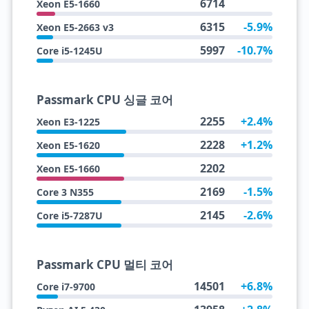
6714
Xeon E5-1660
6315
-5.9%
Xeon E5-2663 v3
5997
-10.7%
Core i5-1245U
Passmark CPU 싱글 코어
2255
+2.4%
Xeon E3-1225
2228
+1.2%
Xeon E5-1620
2202
Xeon E5-1660
2169
-1.5%
Core 3 N355
2145
-2.6%
Core i5-7287U
Passmark CPU 멀티 코어
14501
+6.8%
Core i7-9700