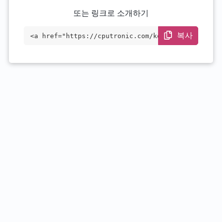
또는 링크로 소개하기
복사
<a href="https://cputronic.com/ko/cpu/in
tel-xeon-e5-1660" target="_blank">Intel
Xeon E5-1660</a>