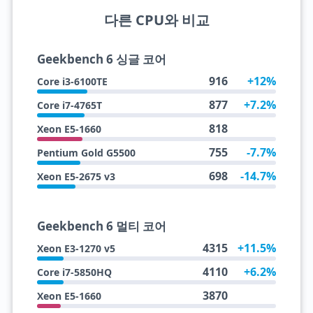
다른 CPU와 비교
Geekbench 6 싱글 코어
916
+12%
Core i3-6100TE
877
+7.2%
Core i7-4765T
818
Xeon E5-1660
755
-7.7%
Pentium Gold G5500
698
-14.7%
Xeon E5-2675 v3
Geekbench 6 멀티 코어
4315
+11.5%
Xeon E3-1270 v5
4110
+6.2%
Core i7-5850HQ
3870
Xeon E5-1660