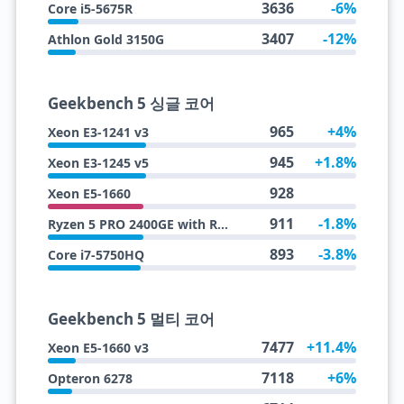
3636
-6%
Core i5-5675R
3407
-12%
Athlon Gold 3150G
Geekbench 5 싱글 코어
965
+4%
Xeon E3-1241 v3
945
+1.8%
Xeon E3-1245 v5
928
Xeon E5-1660
911
-1.8%
Ryzen 5 PRO 2400GE with Radeon Vega 11 Graphics
893
-3.8%
Core i7-5750HQ
Geekbench 5 멀티 코어
7477
+11.4%
Xeon E5-1660 v3
7118
+6%
Opteron 6278