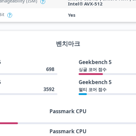
anageability (ISM)
?
Intel® AVX-512
Bit
Yes
?
벤치마크
6
Geekbench 5
698
싱글 코어 점수
6
Geekbench 5
3592
멀티 코어 점수
Passmark CPU
Passmark CPU