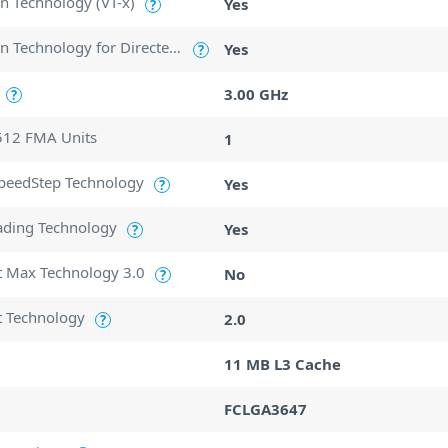
ion Technology (VT-x)
Yes
?
Intel Virtualization Technology for Directed I/O (VT-d)
Yes
?
3.00 GHz
?
512 FMA Units
1
SpeedStep Technology
Yes
?
ading Technology
Yes
?
t Max Technology 3.0
No
?
t Technology
2.0
?
11 MB L3 Cache
FCLGA3647