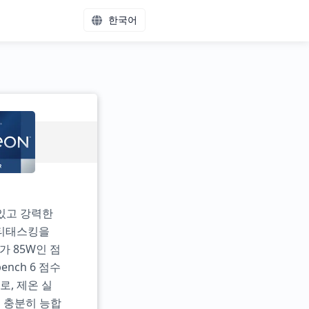
한국어
 있고 강력한
멀티태스킹을
가 85W인 점
nch 6 점수
로, 제온 실
데 충분히 능합