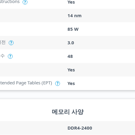
structions
Yes
?
14 nm
85 W
버전
3.0
?
 수
48
?
Yes
Extended Page Tables (EPT)
Yes
?
메모리 사양
DDR4-2400