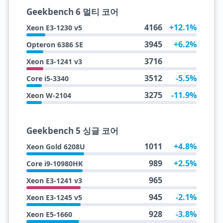
Geekbench 6 멀티 코어
4166
+12.1%
Xeon E3-1230 v5
3945
+6.2%
Opteron 6386 SE
3716
Xeon E3-1241 v3
3512
-5.5%
Core i5-3340
3275
-11.9%
Xeon W-2104
Geekbench 5 싱글 코어
1011
+4.8%
Xeon Gold 6208U
989
+2.5%
Core i9-10980HK
965
Xeon E3-1241 v3
945
-2.1%
Xeon E3-1245 v5
928
-3.8%
Xeon E5-1660