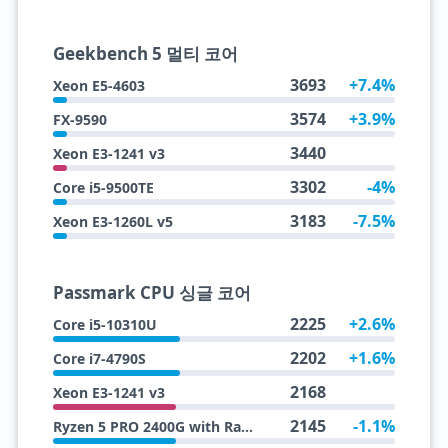
Geekbench 5 멀티 코어
3693
+7.4%
Xeon E5-4603
3574
+3.9%
FX-9590
3440
Xeon E3-1241 v3
3302
-4%
Core i5-9500TE
3183
-7.5%
Xeon E3-1260L v5
Passmark CPU 싱글 코어
2225
+2.6%
Core i5-10310U
2202
+1.6%
Core i7-4790S
2168
Xeon E3-1241 v3
2145
-1.1%
Ryzen 5 PRO 2400G with Radeon Vega 11 Graphics