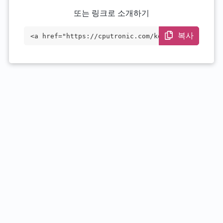
또는 링크로 소개하기
복사
<a href="https://cputronic.com/ko/cpu/in
tel-xeon-e3-1241-v3" target="_blank">Int
el Xeon E3-1241 v3</a>