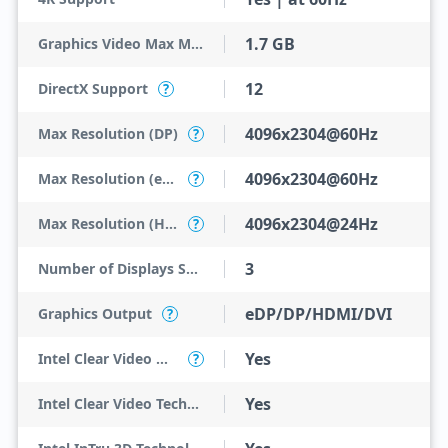
1.7 GB
Graphics Video Max Memory
12
DirectX Support
?
4096x2304@60Hz
Max Resolution (DP)
?
4096x2304@60Hz
Max Resolution (eDP - Integrated Flat Panel)
?
4096x2304@24Hz
Max Resolution (HDMI)
?
3
Number of Displays Supported
eDP/DP/HDMI/DVI
Graphics Output
?
Yes
Intel Clear Video HD Technology
?
Yes
Intel Clear Video Technology