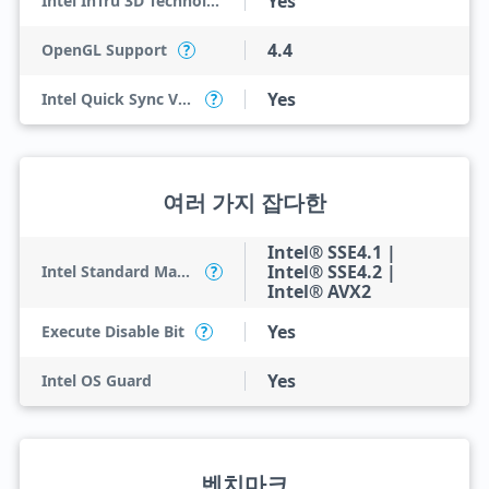
Yes
Intel InTru 3D Technology
4.4
OpenGL Support
?
Yes
Intel Quick Sync Video
?
여러 가지 잡다한
Intel® SSE4.1 |
Intel® SSE4.2 |
Intel Standard Manageability (ISM)
?
Intel® AVX2
Yes
Execute Disable Bit
?
Yes
Intel OS Guard
벤치마크