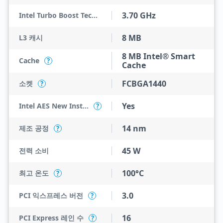
3.70 GHz
Intel Turbo Boost Technology 2.0 Frequency
8 MB
L3 캐시
8 MB Intel® Smart
Cache
?
Cache
FCBGA1440
소켓
?
Yes
Intel AES New Instructions
?
14 nm
제조 공정
?
45 W
전력 소비
100°C
최고 온도
?
3.0
PCI 익스프레스 버전
?
16
PCI Express 레인 수
?