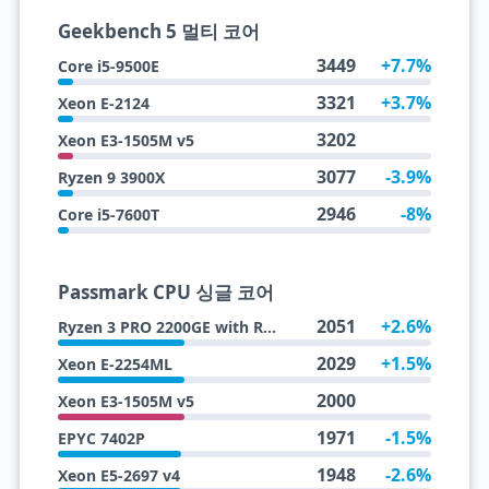
Geekbench 5 멀티 코어
3449
+7.7%
Core i5-9500E
3321
+3.7%
Xeon E-2124
3202
Xeon E3-1505M v5
3077
-3.9%
Ryzen 9 3900X
2946
-8%
Core i5-7600T
Passmark CPU 싱글 코어
2051
+2.6%
Ryzen 3 PRO 2200GE with Radeon Vega 8 Graphics
2029
+1.5%
Xeon E-2254ML
2000
Xeon E3-1505M v5
1971
-1.5%
EPYC 7402P
1948
-2.6%
Xeon E5-2697 v4