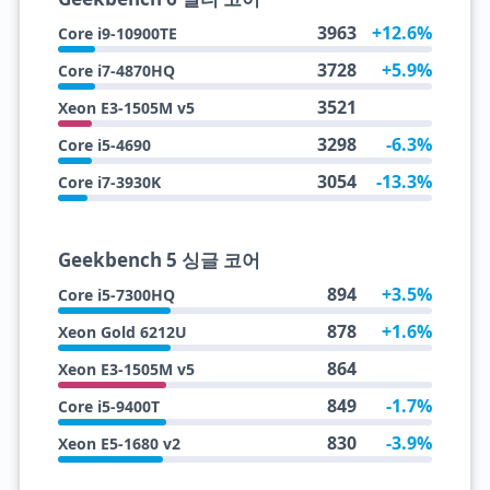
3963
+12.6%
Core i9-10900TE
3728
+5.9%
Core i7-4870HQ
3521
Xeon E3-1505M v5
3298
-6.3%
Core i5-4690
3054
-13.3%
Core i7-3930K
Geekbench 5 싱글 코어
894
+3.5%
Core i5-7300HQ
878
+1.6%
Xeon Gold 6212U
864
Xeon E3-1505M v5
849
-1.7%
Core i5-9400T
830
-3.9%
Xeon E5-1680 v2