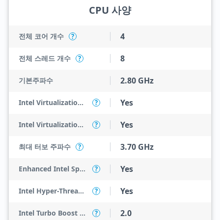
CPU 사양
4
전체 코어 개수
?
8
전체 스레드 개수
?
2.80 GHz
기본주파수
Yes
Intel Virtualization Technology (VT-x)
?
Yes
Intel Virtualization Technology for Directed I/O (VT-d)
?
3.70 GHz
최대 터보 주파수
?
Yes
Enhanced Intel SpeedStep Technology
?
Yes
Intel Hyper-Threading Technology
?
2.0
Intel Turbo Boost Technology
?