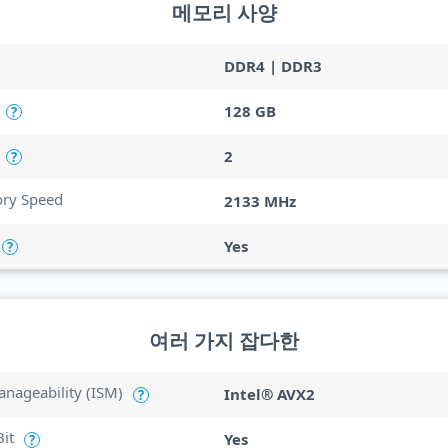
메모리 사양
DDR4 | DDR3
128 GB
?
2
?
y Speed
2133 MHz
Yes
?
여러 가지 잡다한
anageability (ISM)
Intel® AVX2
?
Bit
Yes
?