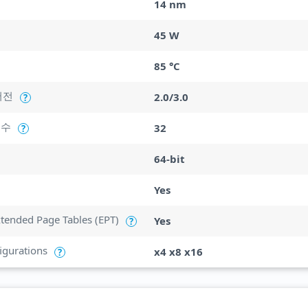
14 nm
45 W
85 °C
버전
2.0/3.0
?
 수
32
?
64-bit
Yes
Extended Page Tables (EPT)
Yes
?
igurations
x4 x8 x16
?