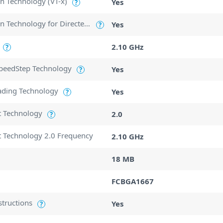
ion Technology (VT-x)
Yes
?
Intel Virtualization Technology for Directed I/O (VT-d)
Yes
?
2.10 GHz
?
SpeedStep Technology
Yes
?
ading Technology
Yes
?
t Technology
2.0
?
t Technology 2.0 Frequency
2.10 GHz
18 MB
FCBGA1667
structions
Yes
?