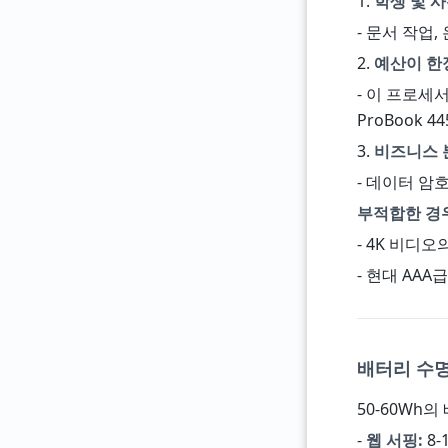
1.
학생 및 사
- 문서 작업,
2.
예산이 한
- 이 프로세서
ProBook 445
3.
비즈니스 
- 데이터 암
부적합한 경
- 4K 비디오
- 현대 AAA급
배터리 수명
50-60Wh의
-
웹 서핑:
8-