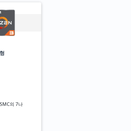
균형
TSMC의 7나