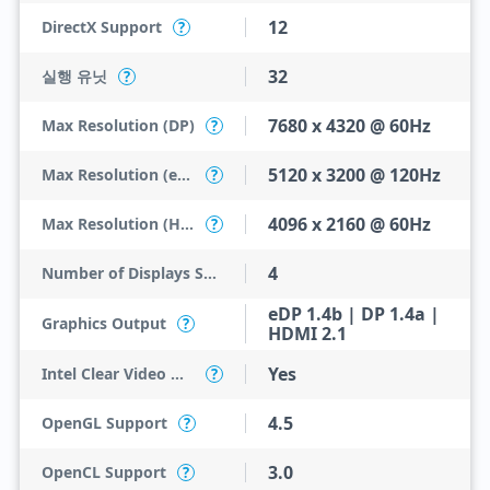
12
DirectX Support
?
32
실행 유닛
?
7680 x 4320 @ 60Hz
Max Resolution (DP)
?
5120 x 3200 @ 120Hz
Max Resolution (eDP - Integrated Flat Panel)
?
4096 x 2160 @ 60Hz
Max Resolution (HDMI)
?
4
Number of Displays Supported
eDP 1.4b | DP 1.4a |
Graphics Output
?
HDMI 2.1
Yes
Intel Clear Video HD Technology
?
4.5
OpenGL Support
?
3.0
OpenCL Support
?