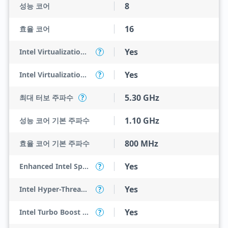
8
성능 코어
16
효율 코어
Yes
Intel Virtualization Technology (VT-x)
?
Yes
Intel Virtualization Technology for Directed I/O (VT-d)
?
5.30 GHz
최대 터보 주파수
?
1.10 GHz
성능 코어 기본 주파수
800 MHz
효율 코어 기본 주파수
Yes
Enhanced Intel SpeedStep Technology
?
Yes
Intel Hyper-Threading Technology
?
Yes
Intel Turbo Boost Max Technology 3.0
?