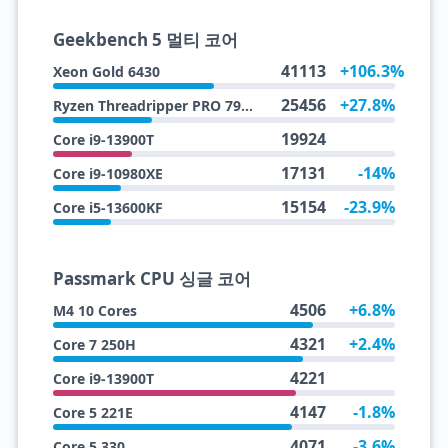
Geekbench 5 멀티 코어
41113
+106.3%
Xeon Gold 6430
25456
+27.8%
Ryzen Threadripper PRO 7955WX
19924
Core i9-13900T
17131
-14%
Core i9-10980XE
15154
-23.9%
Core i5-13600KF
Passmark CPU 싱글 코어
4506
+6.8%
M4 10 Cores
4321
+2.4%
Core 7 250H
4221
Core i9-13900T
4147
-1.8%
Core 5 221E
4071
-3.6%
Core 5 330