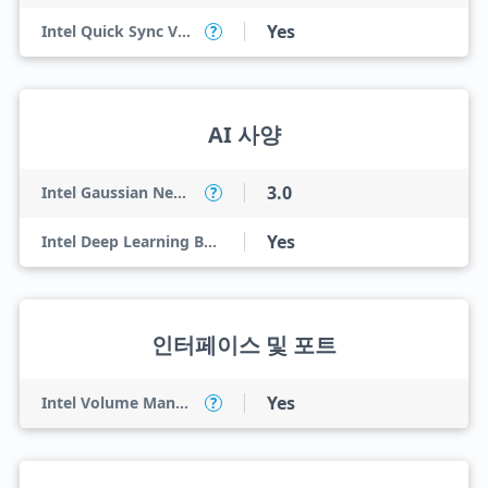
Yes
Intel Quick Sync Video
?
AI 사양
3.0
Intel Gaussian Neural Accelerator
?
Yes
Intel Deep Learning Boost (Intel DL Boost)
인터페이스 및 포트
Yes
Intel Volume Management Device (VMD)
?