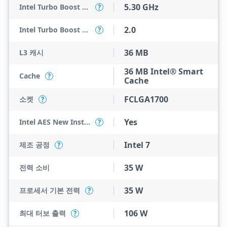
5.30 GHz
Intel Turbo Boost Max Technology 3.0 Frequency
?
2.0
Intel Turbo Boost Technology
?
36 MB
L3 캐시
36 MB Intel® Smart
Cache
?
Cache
FCLGA1700
소켓
?
Yes
Intel AES New Instructions
?
Intel 7
제조 공정
?
35 W
전력 소비
35 W
프로세서 기본 전력
?
106 W
최대 터보 출력
?