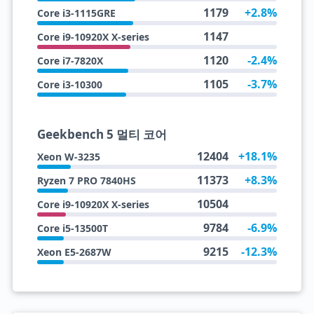
1179
+2.8%
Core i3-1115GRE
1147
Core i9-10920X X-series
1120
-2.4%
Core i7-7820X
1105
-3.7%
Core i3-10300
Geekbench 5 멀티 코어
12404
+18.1%
Xeon W-3235
11373
+8.3%
Ryzen 7 PRO 7840HS
10504
Core i9-10920X X-series
9784
-6.9%
Core i5-13500T
9215
-12.3%
Xeon E5-2687W