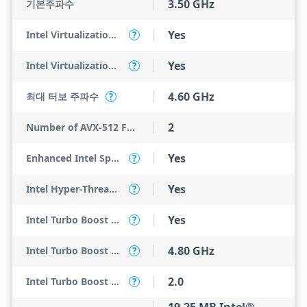
3.50 GHz
기본주파수
Yes
Intel Virtualization Technology (VT-x)
?
Yes
Intel Virtualization Technology for Directed I/O (VT-d)
?
4.60 GHz
최대 터보 주파수
?
2
Number of AVX-512 FMA Units
Yes
Enhanced Intel SpeedStep Technology
?
Yes
Intel Hyper-Threading Technology
?
Yes
Intel Turbo Boost Max Technology 3.0
?
4.80 GHz
Intel Turbo Boost Max Technology 3.0 Frequency
?
2.0
Intel Turbo Boost Technology
?