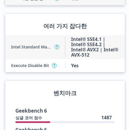
여러 가지 잡다한
Intel® SSE4.1 |
Intel® SSE4.2 |
Intel Standard Manageability (ISM)
?
Intel® AVX2 | Intel®
AVX-512
Yes
Execute Disable Bit
?
벤치마크
Geekbench 6
1487
싱글 코어 점수
Geekbench 6