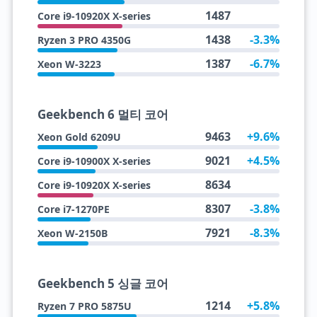
1487
Core i9-10920X X-series
1438
-3.3%
Ryzen 3 PRO 4350G
1387
-6.7%
Xeon W-3223
Geekbench 6 멀티 코어
9463
+9.6%
Xeon Gold 6209U
9021
+4.5%
Core i9-10900X X-series
8634
Core i9-10920X X-series
8307
-3.8%
Core i7-1270PE
7921
-8.3%
Xeon W-2150B
Geekbench 5 싱글 코어
1214
+5.8%
Ryzen 7 PRO 5875U