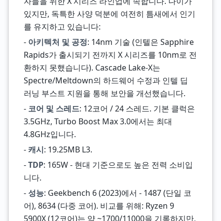
자들을 위한 X 시리즈 라인업에 속합니다. 나이가
있지만, 독특한 사양 덕분에 여전히 틈새에서 인기
를 유지하고 있습니다:
-
아키텍처 및 공정
: 14nm 기술 (인텔은 Sapphire
Rapids가 출시되기 전까지 X 시리즈를 10nm로 전
환하지 못했습니다). Cascade Lake-X는
Spectre/Meltdown의 하드웨어 수정과 인텔 딥
러닝 부스트 지원을 통해 보안을 개선했습니다.
-
코어 및 스레드
: 12코어 / 24 스레드. 기본 클럭은
3.5GHz, Turbo Boost Max 3.0에서는 최대
4.8GHz입니다.
-
캐시
: 19.25MB L3.
-
TDP
: 165W - 현대 기준으로도 높은 전력 소비입
니다.
-
성능
: Geekbench 6 (2023)에서 - 1487 (단일 코
어), 8634 (다중 코어). 비교를 위해: Ryzen 9
5900X (12코어)는 약 ~1700/11000을 기록하지만,