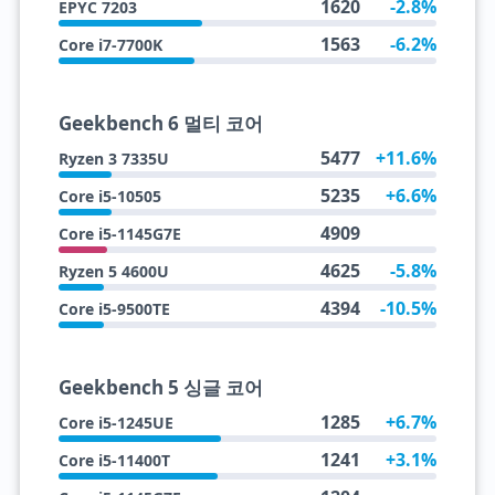
1620
-2.8%
EPYC 7203
1563
-6.2%
Core i7-7700K
Geekbench 6 멀티 코어
5477
+11.6%
Ryzen 3 7335U
5235
+6.6%
Core i5-10505
4909
Core i5-1145G7E
4625
-5.8%
Ryzen 5 4600U
4394
-10.5%
Core i5-9500TE
Geekbench 5 싱글 코어
1285
+6.7%
Core i5-1245UE
1241
+3.1%
Core i5-11400T