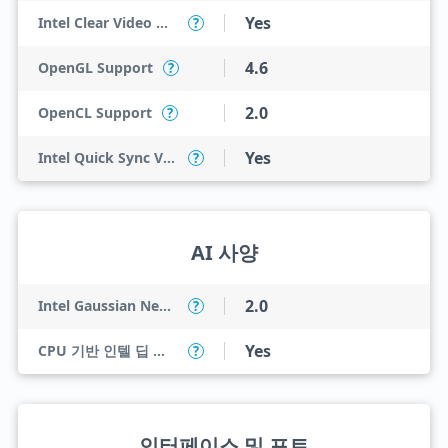
Yes
Intel Clear Video HD Technology
?
4.6
OpenGL Support
?
2.0
OpenCL Support
?
Yes
Intel Quick Sync Video
?
AI 사양
2.0
Intel Gaussian Neural Accelerator
?
Yes
CPU 기반 인텔 딥 러닝 부스트(인텔 DL 부스트)
?
인터페이스 및 포트