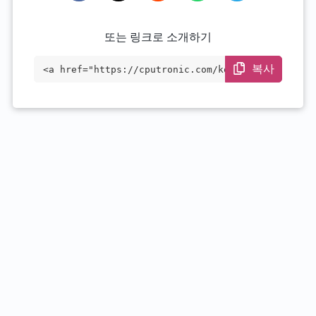
또는 링크로 소개하기
복사
<a href="https://cputronic.com/ko/cpu/in
tel-core-i5-1145g7e" target="_blank">Int
el Core i5-1145G7E</a>