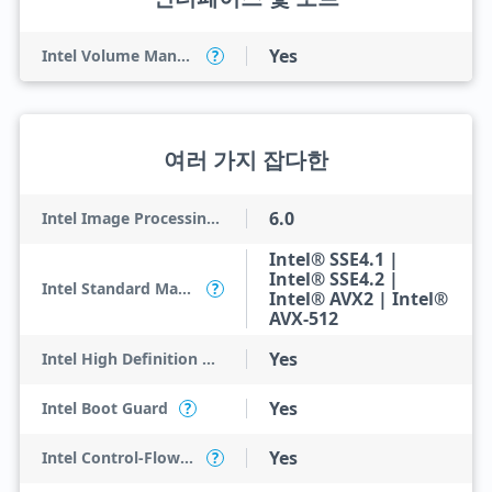
Yes
Intel Volume Management Device (VMD)
?
여러 가지 잡다한
6.0
Intel Image Processing Unit
Intel® SSE4.1 |
Intel® SSE4.2 |
Intel Standard Manageability (ISM)
?
Intel® AVX2 | Intel®
AVX-512
Yes
Intel High Definition Audio
Yes
Intel Boot Guard
?
Yes
Intel Control-Flow Enforcement Technology
?