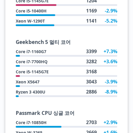
1204
Core i5-1145G7E
1169
-2.9%
Core i5-10400H
1141
-5.2%
Xeon W-1290T
Geekbench 5 멀티 코어
3399
+7.3%
Core i7-1160G7
3282
+3.6%
Core i7-7700HQ
3168
Core i5-1145G7E
3043
-3.9%
Xeon X5647
2886
-8.9%
Ryzen 3 4300U
Passmark CPU 싱글 코어
2703
+2.9%
Core i7-10850H
2669
+1.6%
Xeon W-3265