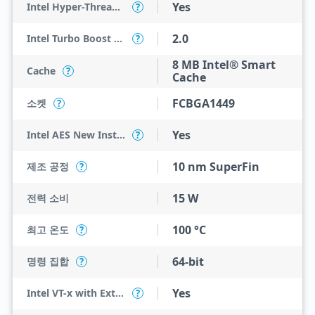
Yes
Intel Hyper-Threading Technology
?
2.0
Intel Turbo Boost Technology
?
8 MB Intel® Smart
Cache
?
Cache
FCBGA1449
소켓
?
Yes
Intel AES New Instructions
?
10 nm SuperFin
제조 공정
?
15 W
전력 소비
100 °C
최고 온도
?
64-bit
명령 집합
?
Yes
Intel VT-x with Extended Page Tables (EPT)
?