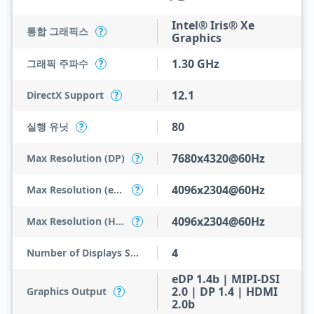
Intel® Iris® Xe
통합 그래픽스
?
Graphics
1.30 GHz
그래픽 주파수
?
12.1
DirectX Support
?
80
실행 유닛
?
7680x4320@60Hz
Max Resolution (DP)
?
4096x2304@60Hz
Max Resolution (eDP - Integrated Flat Panel)
?
4096x2304@60Hz
Max Resolution (HDMI)
?
4
Number of Displays Supported
eDP 1.4b | MIPI-DSI
2.0 | DP 1.4 | HDMI
Graphics Output
?
2.0b