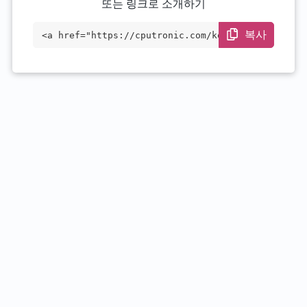
또는 링크로 소개하기
복사
<a href="https://cputronic.com/ko/cpu/in
tel-xeon-x5647" target="_blank">Intel Xe
on X5647</a>