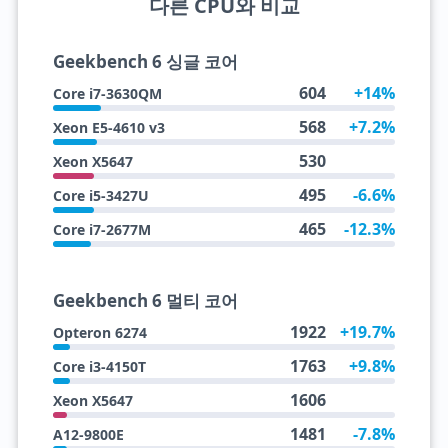
다른 CPU와 비교
Geekbench 6 싱글 코어
604
+14%
Core i7-3630QM
568
+7.2%
Xeon E5-4610 v3
530
Xeon X5647
495
-6.6%
Core i5-3427U
465
-12.3%
Core i7-2677M
Geekbench 6 멀티 코어
1922
+19.7%
Opteron 6274
1763
+9.8%
Core i3-4150T
1606
Xeon X5647
1481
-7.8%
A12-9800E