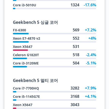
1324
-17.6%
Core i3-5010U
Geekbench 5 싱글 코어
569
+7.2%
FX-6300
552
+4%
Xeon E7-4870 v2
531
Xeon X5647
518
-2.4%
Celeron G1820T
504
-5.1%
Core i3-3120ME
Geekbench 5 멀티 코어
3282
+7.9%
Core i7-7700HQ
3168
+4.1%
Core i5-1145G7E
3043
Xeon X5647