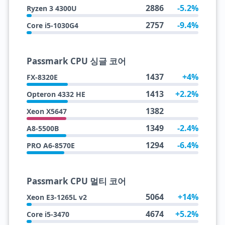
2886
-5.2%
Ryzen 3 4300U
2757
-9.4%
Core i5-1030G4
Passmark CPU 싱글 코어
1437
+4%
FX-8320E
1413
+2.2%
Opteron 4332 HE
1382
Xeon X5647
1349
-2.4%
A8-5500B
1294
-6.4%
PRO A6-8570E
Passmark CPU 멀티 코어
5064
+14%
Xeon E3-1265L v2
4674
+5.2%
Core i5-3470