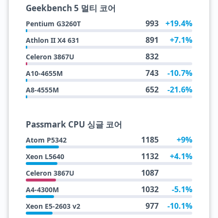
Geekbench 5 멀티 코어
993
+19.4%
Pentium G3260T
891
+7.1%
Athlon II X4 631
832
Celeron 3867U
743
-10.7%
A10-4655M
652
-21.6%
A8-4555M
Passmark CPU 싱글 코어
1185
+9%
Atom P5342
1132
+4.1%
Xeon L5640
1087
Celeron 3867U
1032
-5.1%
A4-4300M
977
-10.1%
Xeon E5-2603 v2