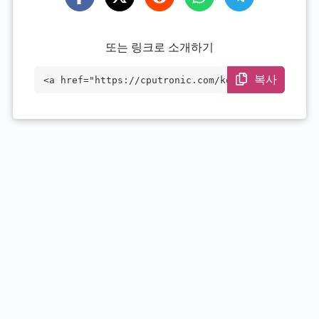
또는 링크로 소개하기
복사
<a href="https://cputronic.com/ko/cpu/in
tel-celeron-3867u" target="_blank">Intel
Celeron 3867U</a>