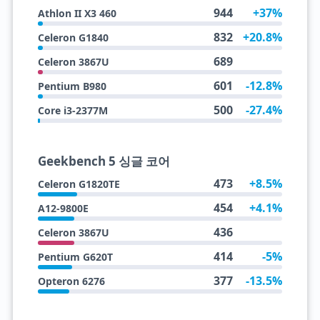
944
+37%
Athlon II X3 460
832
+20.8%
Celeron G1840
689
Celeron 3867U
601
-12.8%
Pentium B980
500
-27.4%
Core i3-2377M
Geekbench 5 싱글 코어
473
+8.5%
Celeron G1820TE
454
+4.1%
A12-9800E
436
Celeron 3867U
414
-5%
Pentium G620T
377
-13.5%
Opteron 6276